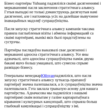
Бізнес-партнёры Yuhuang падзяліліся сваімі дасягненнямі і
меркаваннямі пасля заключэння стратэгічнага альянсу.
Гэтыя выпадкі не толькі дэманструюць дасягнутыя намі
дасягненні, але і натхняюць усіх на далейшае вывучэнне
інавацыйных мадэляў супрацоўніцтва.
Пасля запуску стратэгічнага альянсу кампанія таксама
правяла паглыбленыя візіты і абмены інфармацыяй са
сваімі партнёрамі, вынікі якіх былі прадстаўлены на
сустрэчы.
Партнёры паслядоўна выказвалі свае дасягненні і
меркаванні адносна стратэгічнага альянсу. Усе яны
адзначылі, што адносіны супрацоўніцтва паміж двума
бакамі яшчэ больш умацавалі, што сумесна спрыяе
развіццю бізнесу.
Генеральны менеджар
Юйхуан
падзяліліся, што пасля
запуску стратэгічнага альянсу хуткасць прапаноў
партнёраў значна палепшылася, а іх супрацоўніцтва значна
палепшылася. Гэта заклала трывалую аснову для нашага
партнёрства. Адначасова мы падзяліліся з нашымі
партнёрамі сваім вопытам у галіне карпаратыўнага
кіравання і культурных канцэпцый, што спрыяла больш
глыбокай камунікацыі і супрацоўніцтву з імі.