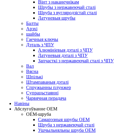
Вінт з наканечнікам
Шрубы з нержавеючай сталі
Шруба з вугляродзістай сталі
Латуневыя шрубы
Балты
Арэхі
шайбы
Гаечныя ключы
Дэталь з ЧПУ
Алюмініевыя дэталі з ЧПУ
Латуневыя дэталі з ЧПУ
Запчасткі з нержавеючай сталі з ЧПУ
Вал
Вясна
Шпількі
Штампаваныя дэталі
Спружынны плунжер
Супрацьстаянні
Чарвячная перадача
Навіны
Абслугоўванне OEM
OEM-шруба
Самарэзныя шрубы OEM
Шруба з нержавеючай сталі
Ушчыльняльны шруба OEM