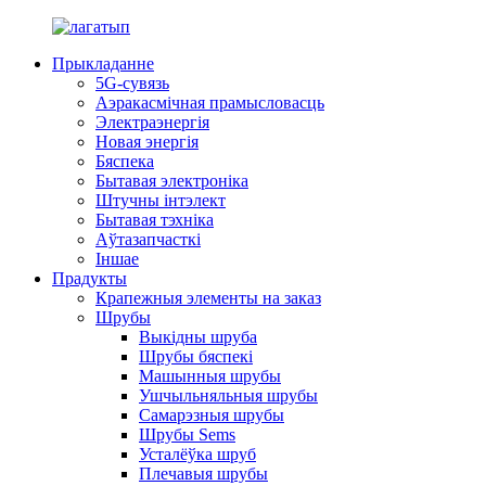
Прыкладанне
5G-сувязь
Аэракасмічная прамысловасць
Электраэнергія
Новая энергія
Бяспека
Бытавая электроніка
Штучны інтэлект
Бытавая тэхніка
Аўтазапчасткі
Іншае
Прадукты
Крапежныя элементы на заказ
Шрубы
Выкідны шруба
Шрубы бяспекі
Машынныя шрубы
Ушчыльняльныя шрубы
Самарэзныя шрубы
Шрубы Sems
Усталёўка шруб
Плечавыя шрубы