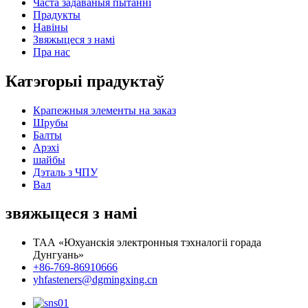
Часта задаваныя пытанні
Прадукты
Навіны
Звяжыцеся з намі
Пра нас
Катэгорыі прадуктаў
Крапежныя элементы на заказ
Шрубы
Балты
Арэхі
шайбы
Дэталь з ЧПУ
Вал
звяжыцеся з намі
ТАА «Юхуанскія электронныя тэхналогіі горада
Дунгуань»
+86-769-86910666
yhfasteners@dgmingxing.cn