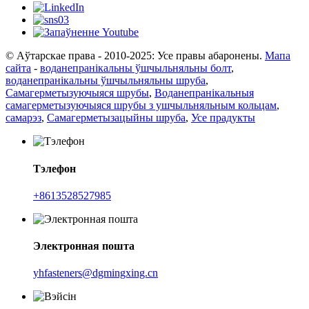
© Аўтарскае права - 2010-2025: Усе правы абаронены.
Мапа
сайта
-
воданепранікальны ўшчыльняльны болт
,
воданепранікальны ўшчыльняльны шруба
,
Самагерметызуючыяся шрубы
,
Воданепранікальныя
самагерметызуючыяся шрубы з ушчыльняльным кольцам
,
самарэз
,
Самагерметызацыйны шруба
,
Усе прадукты
Тэлефон
+8613528527985
Электронная пошта
yhfasteners@dgmingxing.cn