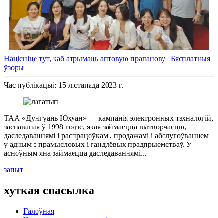
Націсніце тут, каб атрымаць аптовую прапанову | Бясплатныя
ўзоры
Час публікацыі: 15 лістапада 2023 г.
ТАА «Дунгуань Юхуан» — кампанія электронных тэхналогій,
заснаваная ў 1998 годзе, якая займаецца вытворчасцю,
даследаваннямі і распрацоўкамі, продажамі і абслугоўваннем
у адным з прамысловых і гандлёвых прадпрыемстваў. У
асноўным яна займаецца даследаваннямі...
запыт
хуткая спасылка
Галоўная