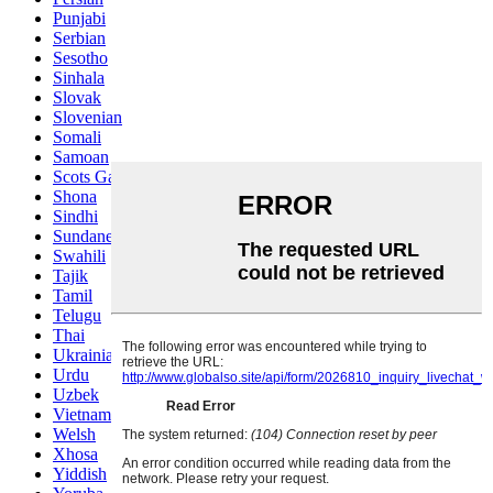
Punjabi
Serbian
Sesotho
Sinhala
Slovak
Slovenian
Somali
Samoan
Scots Gaelic
Shona
Sindhi
Sundanese
Swahili
Tajik
Tamil
Telugu
Thai
Ukrainian
Urdu
Uzbek
Vietnamese
Welsh
Xhosa
Yiddish