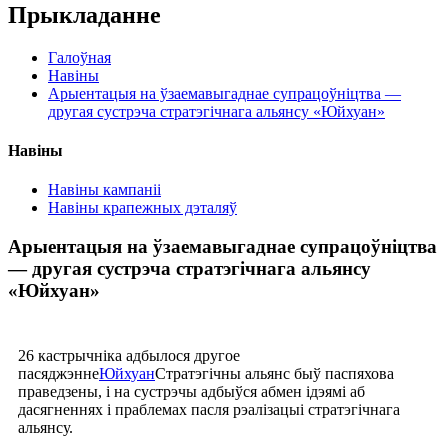
Прыкладанне
Галоўная
Навіны
Арыентацыя на ўзаемавыгаднае супрацоўніцтва —
другая сустрэча стратэгічнага альянсу «Юйхуан»
Навіны
Навіны кампаніі
Навіны крапежных дэталяў
Арыентацыя на ўзаемавыгаднае супрацоўніцтва
— другая сустрэча стратэгічнага альянсу
«Юйхуан»
26 кастрычніка адбылося другое
пасяджэнне
Юйхуан
Стратэгічны альянс быў паспяхова
праведзены, і на сустрэчы адбыўся абмен ідэямі аб
дасягненнях і праблемах пасля рэалізацыі стратэгічнага
альянсу.