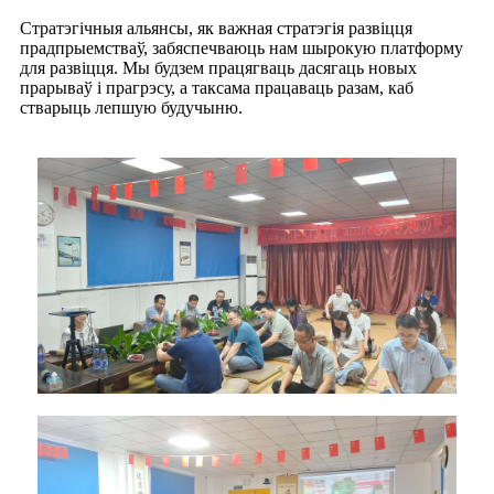
Стратэгічныя альянсы, як важная стратэгія развіцця
прадпрыемстваў, забяспечваюць нам шырокую платформу
для развіцця. Мы будзем працягваць дасягаць новых
прарываў і прагрэсу, а таксама працаваць разам, каб
стварыць лепшую будучыню.