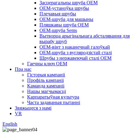
Засцерагальны шруба OEM
OEM-устаноўка шрубы
Плечавыя шрубы
OEM-шруба для машыны
Пляшкавы шруба OEM
OEM-шруба Sems
Вытворца арыгінальнага абсталявання для
вырабу шруб
OEM-вінт з наканечнай галоўкай
OEM-шруба з вугляродзістай сталі
Шрубы з нержавеючай сталі OEM
Гаечны ключ OEM
Пра нас
Гісторыя кампаніі
Профіль кампаніі
Каманда кампаніі
Нашы магчымасці
Карпаратыўная культура
Часта задаваныя пытанні
Звяжыцеся з намі
VR
English