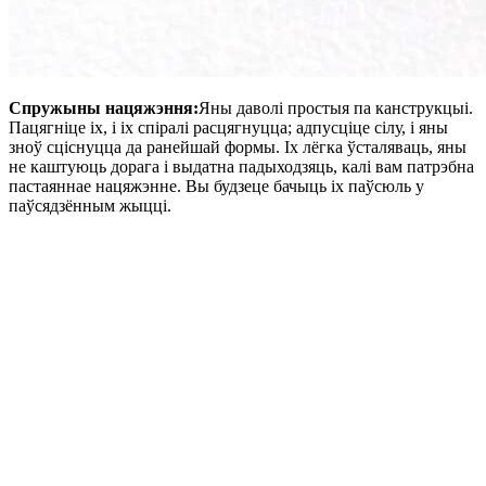
Спружыны нацяжэння:
Яны даволі простыя па канструкцыі.
Пацягніце іх, і іх спіралі расцягнуцца; адпусціце сілу, і яны
зноў сціснуцца да ранейшай формы. Іх лёгка ўсталяваць, яны
не каштуюць дорага і выдатна падыходзяць, калі вам патрэбна
пастаяннае нацяжэнне. Вы будзеце бачыць іх паўсюль у
паўсядзённым жыцці.