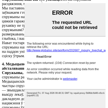
расцяжэння, малюсенькія спружыны сціску
Мы пастаянна карыстаемся гэтымі спружынамі і амаль не
заўважаем гэтага. Напрыклад, гаражныя вароты — лёгкія
спружыны нацяжэння ўраўнаважваюць вагу варот. Вось чаму
цяжкія гаражныя вароты можна падняць уручную (ці чаму
рухавіку не трэба працаваць звышурочна). Матрацы з
спружынамі? Гэтыя малюсенькія спружыны сціску
размеркаваны на вашу вагу, каб вы не апускаліся занадта
глыбока, і ваша спіна атрымлівала падтрымку падчас сну.
Нават тостары выкарыстоўваюць іх: калі ваш хлеб гатовы,
спружына нацяжэння падымае паддон. А калі вы націскаеце
на паддон уніз, каб пачаць падсмажваць? Невялікая спружына
сціску ўтрымлівае яго на месцы, пакуль хлеб не будзе гатовы.
4. Медыцынскія інструменты і высокадакладнае
абсталяванне
Спружыны, якія вы тут убачыце:
Звышдакладныя
спружыны расцяжэння, спружыны сціску, устойлівыя да іржы
Медыцынскім прыладам патрэбныя дакладныя і трывалыя ў
чыстцы спружыны, і гэтыя падыходзяць. Напрыклад, шпрыцы
— звышдакладныя спружыны сціску кантралююць хуткасць
выкіду лекаў, каб лекар або медсястра маглі даць вам
дакладную дозу. Інвалідныя каляскі маюць спружыны
нацяжэння ў тармазах: калі вы блакуеце тормазы, гэтыя
спружыны ўтрымліваюць іх нацягнутымі, каб крэсла