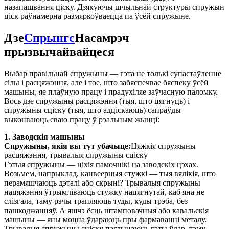
назапашвання ціску. Дзякуючы шчыльнай структуры спружын
ціск раўнамерна размяркоўваецца па ўсёй спружыне.
Дзе
Спрынгс
Насамрэч
прызвычайвайцеся
Выбар правільнай спружыны — гэта не толькі супастаўленне
сілы і расцяжэння, але і тое, што забяспечвае бяспеку ўсёй
машыны, яе плаўную працу і прадухіляе заўчасную паломку.
Вось дзе спружыны расцяжэння (тыя, што цягнуць) і
спружыны сціску (тыя, што адціскаюць) сапраўды
выконваюць сваю працу ў рэальным жыцці:
1. Заводскія машыны
Спружыны, якія вы тут убачыце:
Цяжкія спружыны
расцяжэння, трывалыя спружыны сціску
Гэтыя спружыны — ціхія памочнікі на заводскіх цэхах.
Возьмем, напрыклад, канвеерныя стужкі — тыя вялікія, што
перамяшчаюць дэталі або скрыні? Трывалыя спружыны
нацяжэння ўтрымліваюць стужку нацягнутай, каб яна не
слізгала, таму рэчы трапляюць туды, куды трэба, без
пашкоджанняў. А яшчэ ёсць штамповачныя або кавальскія
машыны — яны моцна ўдараюць пры фармаванні металу.
Трывалыя спружыны сціску паглынаюць гэты ўдар, таму