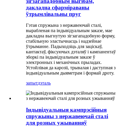
зігзагападобным выгібам,
дакладна сфарміраваны
ўтрымлівальны пруг
Гэтая спружына з нержавеючай сталі,
вырабленая па індывідуальным заказе, мае
дакладна выгнутую зігзагападобную форму,
стабільную эластычнасць і надзейнае
ўтрыманне. Падыходзіць для заціскаў,
кантактаў, фіксуючых дэталяў і кампанентаў
зборкі па індывідуальным заказе ў
электронных і механічных прыладах.
Устойлівая да карозіі, трывалая і даступная з
індывідуальным дыяметрам і формай дроту.
запыт
дэталь
Індывідуальныя кампрэсійныя
спружыны з нержавеючай сталі
для розных ужыванняў