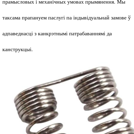
прамысловых і механічных умовах прымянення. Мы
таксама прапануем паслугі па індывідуальнай замове ў
адпаведнасці з канкрэтнымі патрабаваннямі да
канструкцыі.