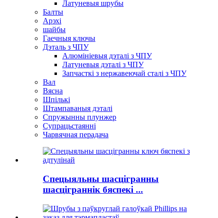
Латуневыя шрубы
Балты
Арэхі
шайбы
Гаечныя ключы
Дэталь з ЧПУ
Алюмініевыя дэталі з ЧПУ
Латуневыя дэталі з ЧПУ
Запчасткі з нержавеючай сталі з ЧПУ
Вал
Вясна
Шпількі
Штампаваныя дэталі
Спружынны плунжер
Супрацьстаянні
Чарвячная перадача
Спецыяльны шасцігранны
шасціграннік бяспекі ...