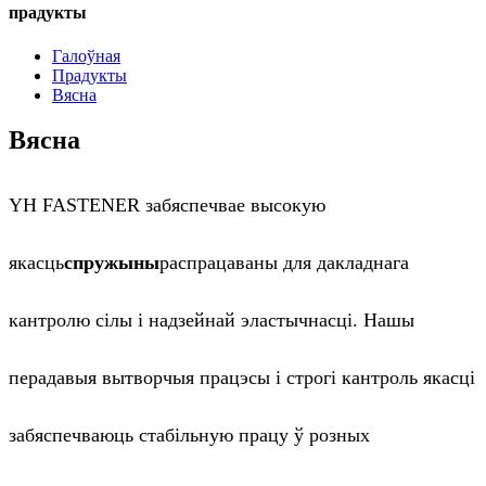
прадукты
Галоўная
Прадукты
Вясна
Вясна
YH FASTENER забяспечвае высокую
якасць
спружыны
распрацаваны для дакладнага
кантролю сілы і надзейнай эластычнасці. Нашы
перадавыя вытворчыя працэсы і строгі кантроль якасці
забяспечваюць стабільную працу ў розных