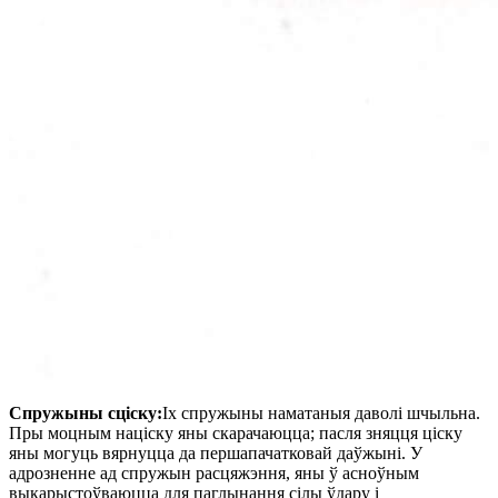
Спружыны сціску:
Іх спружыны наматаныя даволі шчыльна.
Пры моцным націску яны скарачаюцца; пасля зняцця ціску
яны могуць вярнуцца да першапачатковай даўжыні. У
адрозненне ад спружын расцяжэння, яны ў асноўным
выкарыстоўваюцца для паглынання сілы ўдару і