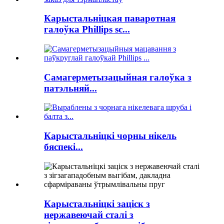
Карыстальніцкая паваротная
галоўка Phillips sc...
Самагерметызацыйная галоўка з
патэльняй...
Карыстальніцкі чорны нікель
бяспекі...
Карыстальніцкі заціск з
нержавеючай сталі з