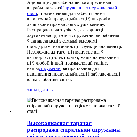
Адкрыйце для сябе нашы кампрэсійныя
вырабы на заказ
Спружыны з нержавеючай
сталі
, прызначаныя для забеспячэння
выключнай прадукцыйнасці ў шырокім
дыяпазоне прамысловых ужыванняў.
Распрацаваныя з улікам дакладнасці і
даўгавечнасці, гэтыя спружыны выраблены
ў адпаведнасці з самымі высокімі
стандартамі надзейнасці і функцыянальнасці.
Незалежна ад таго, ці працуеце вы ў
вытворчасці электронікі, машынабудавання
ці ў любой іншай прамысловай галіне,
нашы
спружыны
распрацаваны для
павышэння прадукцыйнасці і даўгавечнасці
вашага абсталявання.
запыт
дэталь
Высокаякасная гарачая
распродажа спіральнай спружыны
сціску з нержавеючай сталі