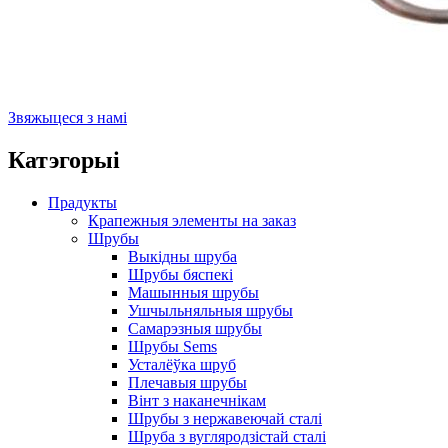
Звяжыцеся з намі
Катэгорыі
Прадукты
Крапежныя элементы на заказ
Шрубы
Выкідны шруба
Шрубы бяспекі
Машынныя шрубы
Ушчыльняльныя шрубы
Самарэзныя шрубы
Шрубы Sems
Усталёўка шруб
Плечавыя шрубы
Вінт з наканечнікам
Шрубы з нержавеючай сталі
Шруба з вугляродзістай сталі