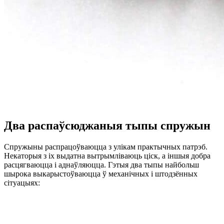
Два распаўсюджаныя тыпы спружын
Спружыны распрацоўваюцца з улікам практычных патрэб.
Некаторыя з іх выдатна вытрымліваюць ціск, а іншыя добра
расцягваюцца і аднаўляюцца. Гэтыя два тыпы найбольш
шырока выкарыстоўваюцца ў механічных і штодзённых
сітуацыях: