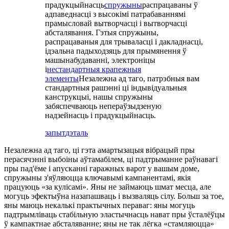
прадукцыйнасць
спружыны
распрацаваны ў
адпаведнасці з высокімі патрабаваннямі
прамысловай вытворчасці і вытворчасці
абсталявання. Гэтыя спружыны,
распрацаваныя для трываласці і дакладнасці,
ідэальна падыходзяць для прымянення ў
машынабудаванні, электроніцы
і
нестандартныя крапежныя
элементы
Незалежна ад таго, патрэбныя вам
стандартныя рашэнні ці індывідуальныя
канструкцыі, нашы спружыны
забяспечваюць непераўзыдзеную
надзейнасць і прадукцыйнасць.
запыт
дэталь
Незалежна ад таго, ці гэта амартызацыя вібрацый пры
перасячэнні выбоіны аўтамабілем, ці падтрыманне раўнавагі
пры пад'ёме і апусканні гаражных варот у вашым доме,
спружыны з'яўляюцца ключавымі кампанентамі, якія
працуюць «за кулісамі». Яны не займаюць шмат месца, але
могуць эфектыўна назапашваць і вызваляць сілу. Больш за тое,
яны маюць некалькі практычных пераваг: яны могуць
падтрымліваць стабільную эластычнасць нават пры ўсталёўцы
ў кампактнае абсталяванне; яны не так лёгка «стамляюцца»