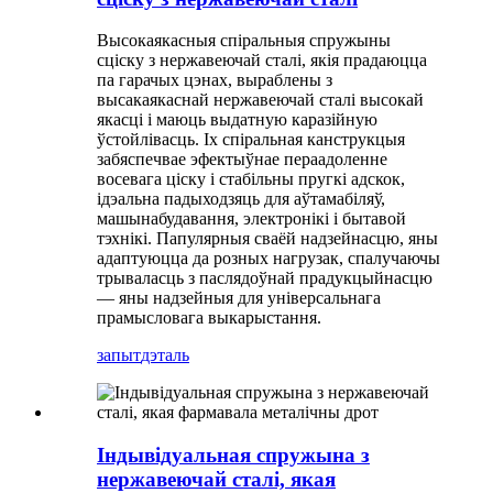
Высокаякасныя спіральныя спружыны
сціску з нержавеючай сталі, якія прадаюцца
па гарачых цэнах, выраблены з
высакаякаснай нержавеючай сталі высокай
якасці і маюць выдатную каразійную
ўстойлівасць. Іх спіральная канструкцыя
забяспечвае эфектыўнае пераадоленне
восевага ціску і стабільны пругкі адскок,
ідэальна падыходзяць для аўтамабіляў,
машынабудавання, электронікі і бытавой
тэхнікі. Папулярныя сваёй надзейнасцю, яны
адаптуюцца да розных нагрузак, спалучаючы
трываласць з паслядоўнай прадукцыйнасцю
— яны надзейныя для універсальнага
прамысловага выкарыстання.
запыт
дэталь
Індывідуальная спружына з
нержавеючай сталі, якая