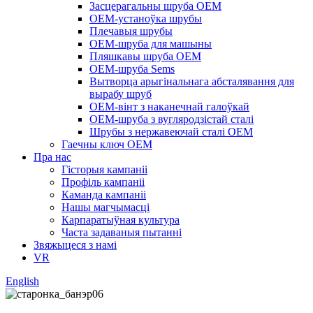
Засцерагальны шруба OEM
OEM-устаноўка шрубы
Плечавыя шрубы
OEM-шруба для машыны
Пляшкавы шруба OEM
OEM-шруба Sems
Вытворца арыгінальнага абсталявання для
вырабу шруб
OEM-вінт з наканечнай галоўкай
OEM-шруба з вугляродзістай сталі
Шрубы з нержавеючай сталі OEM
Гаечны ключ OEM
Пра нас
Гісторыя кампаніі
Профіль кампаніі
Каманда кампаніі
Нашы магчымасці
Карпаратыўная культура
Часта задаваныя пытанні
Звяжыцеся з намі
VR
English