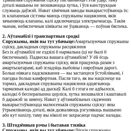
дэталі машыны не зношваюцца хутка, і ўся канструкцыя
служыць даўжэй. Нават хімічныя заводы выкарыстоўваюць іх:
іх клапанныя сістэмы маюць спружыны нацяжэння, якія
зачыняюць клапаны, калі адключаецца электрычнасць. Такім
чынам, небяспечныя хімікаты не ўцякаюць — поўная бяспека.
2. Аўтамабілі і транспартныя сродкі
Спружыны, якія вы тут убачыце:
Амартызуючыя спружыны
сціску, дакладныя спружыны расцяжэння
Без іх аўтамабілі не ездзілі б нармальна (ці не былі б
бяспечнымі). Падвеска вашага аўтамабіля? У ёй ёсць
амартызуючыя спружыны сціску, якія працуюць разам з
амартызатарамі, каб згладзіць выбоіны і няроўныя дарогі.
Больш ніякага падскоквання — вы застаецеся ўстойлівымі, і
паездка больш камфортная. Пасля таго, як вы націснеце на
тормаз, дакладныя спружыны нацяжэння адцягваюць
тармазныя калодкі ад дыскаў. Калі б гэтага не адбылося,
калодкі б бесперапынна церліся, хутка зношваліся і каштавалі
б даражэй за замену. Нават у аўтамабільных сядзеннях
выкарыстоўваюцца малюсенькія спружыны сціску: яны
ўтрымліваюць дэталі, якія дазваляюць рэгуляваць вышыню
або кут нахілу, таму вы ніколі не захрасаеце падчас налады.
3. Штодзённыя рэчы і бытавая тэхніка
Спружыны, якія вы тут убачыце:
Лёгкія спружыны