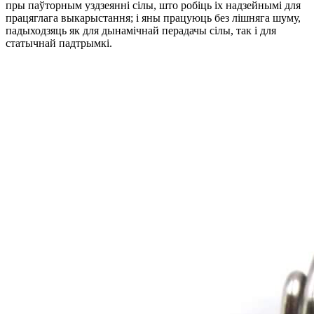
пры паўторным уздзеянні сілы, што робіць іх надзейнымі для
працяглага выкарыстання; і яны працуюць без лішняга шуму,
падыходзяць як для дынамічнай перадачы сілы, так і для
статычнай падтрымкі.