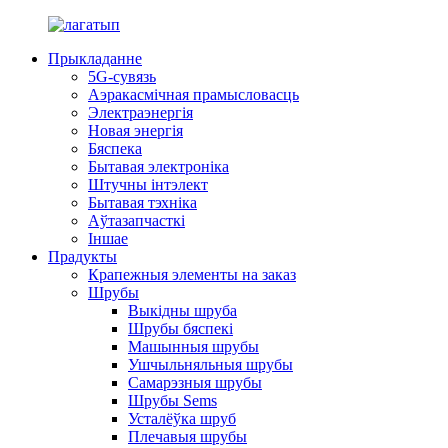
Прыкладанне
5G-сувязь
Аэракасмічная прамысловасць
Электраэнергія
Новая энергія
Бяспека
Бытавая электроніка
Штучны інтэлект
Бытавая тэхніка
Аўтазапчасткі
Іншае
Прадукты
Крапежныя элементы на заказ
Шрубы
Выкідны шруба
Шрубы бяспекі
Машынныя шрубы
Ушчыльняльныя шрубы
Самарэзныя шрубы
Шрубы Sems
Усталёўка шруб
Плечавыя шрубы