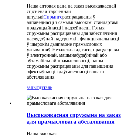
Наша аптовая цана на заказ высакаякаснай
сціснёнай тарсіённай
шпулькі
Спрынгс
распрацаваны ў
адпаведнасці з самымі высокімі стандартамі
прадукцыйнасці і надзейнасці. Гэтыя
спружыны распрацаваны для забеспячэння
паслядоўнай падтрымкі і функцыянальнасці
ў шырокім дыяпазоне прамысловых
ужыванняў. Незалежна ад таго, працуеце вы
ў электроннай, машынабудаўнічай або
аўтамабільнай прамысловасці, нашы
спружыны распрацаваны для павышэння
эфектыўнасці і даўгавечнасці вашага
абсталявання.
запыт
дэталь
Высокаякасная спружына на заказ
для прамысловага абсталявання
Наша высокая