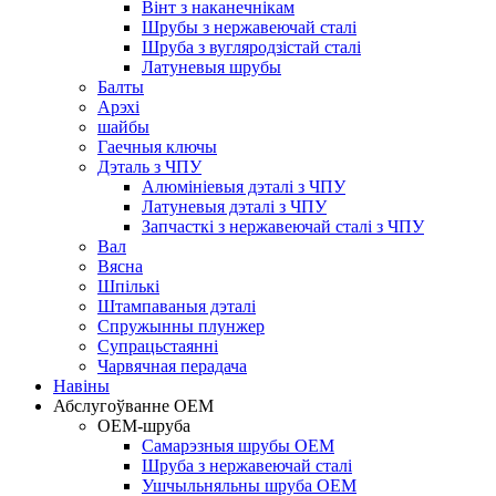
Вінт з наканечнікам
Шрубы з нержавеючай сталі
Шруба з вугляродзістай сталі
Латуневыя шрубы
Балты
Арэхі
шайбы
Гаечныя ключы
Дэталь з ЧПУ
Алюмініевыя дэталі з ЧПУ
Латуневыя дэталі з ЧПУ
Запчасткі з нержавеючай сталі з ЧПУ
Вал
Вясна
Шпількі
Штампаваныя дэталі
Спружынны плунжер
Супрацьстаянні
Чарвячная перадача
Навіны
Абслугоўванне OEM
OEM-шруба
Самарэзныя шрубы OEM
Шруба з нержавеючай сталі
Ушчыльняльны шруба OEM