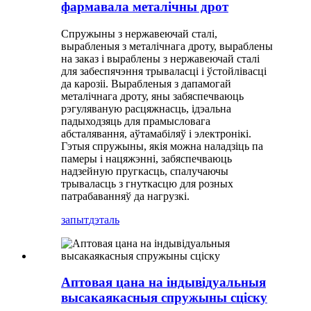
фармавала металічны дрот
Спружыны з нержавеючай сталі,
вырабленыя з металічнага дроту, выраблены
на заказ і выраблены з нержавеючай сталі
для забеспячэння трываласці і ўстойлівасці
да карозіі. Вырабленыя з дапамогай
металічнага дроту, яны забяспечваюць
рэгуляваную расцяжнасць, ідэальна
падыходзяць для прамысловага
абсталявання, аўтамабіляў і электронікі.
Гэтыя спружыны, якія можна наладзіць па
памеры і нацяжэнні, забяспечваюць
надзейную пругкасць, спалучаючы
трываласць з гнуткасцю для розных
патрабаванняў да нагрузкі.
запыт
дэталь
Аптовая цана на індывідуальныя
высакаякасныя спружыны сціску