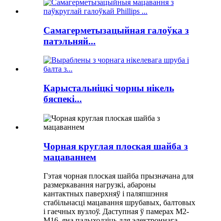
Самагерметызацыйная галоўка з
патэльняй...
Карыстальніцкі чорны нікель
бяспекі...
Чорная круглая плоская шайба з
мацаваннем
Гэтая чорная плоская шайба прызначана для
размеркавання нагрузкі, абароны
кантактных паверхняў і паляпшэння
стабільнасці мацавання шрубавых, балтовых
і гаечных вузлоў. Даступная ў памерах M2-
M16, яна падыходзіць для электроннага