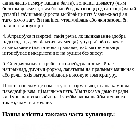
адпавядаць памеру вашага балта), вонкавы дыяметр (чым
большы дыяметр, тым больш ён дакранаецца да апрацоўванай
дэталі) і таўшчыня (проста выбірайце гэта ў залежнасці ад
таго, якую вагу ён павінен утрымліваць або якія зазоры ён
павінен запоўніць).
4. Апрацоўка паверхні: такія рэчы, як цынкаванне (добра
падыходзіць для вільготных месцаў унутры) або гарачае
ацынкаванне (дастаткова трывалае, каб вытрымліваць
інтэнсіўнае выкарыстанне на вуліцы без зносу).
5. Спецыяльныя патрэбы: што-небудзь незвычайнае —
напрыклад, дзіўныя формы, лагатыпы на пральных машынах
або рэчы, якія вытрымліваюць высокую тэмпературу.
Проста паведаміце нам гэтую інфармацыю, і наша каманда
паведаміць вам, ці магчыма гэта. Мы таксама дамо парады,
калі яны вам спатрэбяцца, і зробім вашы шайбы менавіта
такімі, якімі вы хочаце.
Нашы кліенты таксама часта купляюць: