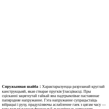
Спружынная шайба：
Характарызуецца разрэзанай круглай
канструкцыяй, якая стварае пругкія ўласцівасці. Пры
сцісканні зацягнутай гайкай яна падтрымлівае пастаяннае
папярэдняе напружанне. Гэта напружанне супрацьстаіць
вібрацыі і руху, прадухіляючы аслабленне гаек з цягам часу —
гэта вельмі важная функцыя ў дынамічных асяроддзях.