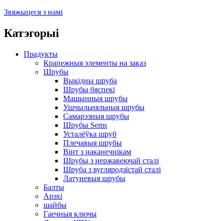
Звяжыцеся з намі
Катэгорыі
Прадукты
Крапежныя элементы на заказ
Шрубы
Выкідны шруба
Шрубы бяспекі
Машынныя шрубы
Ушчыльняльныя шрубы
Самарэзныя шрубы
Шрубы Sems
Усталёўка шруб
Плечавыя шрубы
Вінт з наканечнікам
Шрубы з нержавеючай сталі
Шруба з вугляродзістай сталі
Латуневыя шрубы
Балты
Арэхі
шайбы
Гаечныя ключы