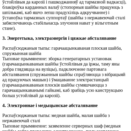
ўстойлівыя да карозіі і пашкоджанняў ад тармазной вадкасці),
блакіроўка карданных валаў (стопорныя шайбы працуюць з
шпількамі, каб яшчэ лепш прадухіліць адкручванне) і
ўстаноўка тармазных суппортаў (шайбы з нержавеючай сталі
забяспечваюць стабільнасць злучэння нават у вільготным
стане).
3. Энергетыка, электраэнергія і цяжкае абсталяванне
Распаўсюджаныя тыпы: гарачаацынкаваная плоская шайба,
спружынная шайба
Тыповае прымяненне: зборка генератарных установак
(гарачаацынкаваныя шайбы ўстойлівыя да іржы, таму яны
добра глядзяцца на вуліцы), падключэнне партовага
абсталявання (спружынныя шайбы спраўляюцца з вібрацыяй
ад працуючых машын) і ўмацаванне электрастанцый
(гарачаацынкаваныя плоскія шайбы сумяшчаюцца з
гарачаацынкаванымі гайкамі, каб зрабіць усю канструкцыю
больш устойлівай да карозіі).
4. Электроннае і медыцынскае абсталяванне
Распаўсюджаныя тыпы: медная шайба, малая шайба з
нержавеючай сталі
Тыповае прымяненне: зазямленне серверных шаф (медныя