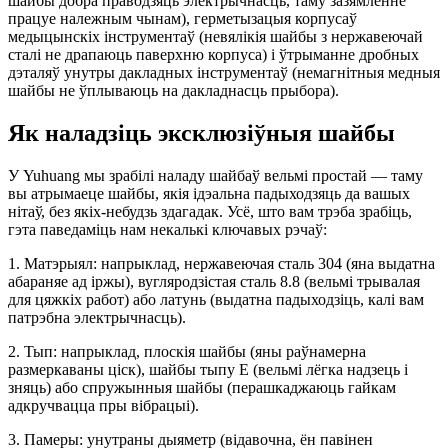
шайбы добра праводзяць электрычнасць, таму зазямленне
працуе належным чынам), герметызацыя корпусаў
медыцынскіх інструментаў (невялікія шайбы з нержавеючай
сталі не драпаюць паверхню корпуса) і ўтрыманне дробных
дэталяў унутры дакладных інструментаў (немагнітныя медныя
шайбы не ўплываюць на дакладнасць прыбора).
Як наладзіць эксклюзіўныя шайбы
У Yuhuang мы зрабілі наладу шайбаў вельмі простай — таму
вы атрымаеце шайбы, якія ідэальна падыходзяць да вашых
нітаў, без якіх-небудзь здагадак. Усё, што вам трэба зрабіць,
гэта паведаміць нам некалькі ключавых рэчаў:
1. Матэрыял: напрыклад, нержавеючая сталь 304 (яна выдатна
абараняе ад іржы), вугляродзістая сталь 8.8 (вельмі трывалая
для цяжкіх работ) або латунь (выдатна падыходзіць, калі вам
патрэбна электрычнасць).
2. Тып: напрыклад, плоскія шайбы (яны раўнамерна
размеркаваны ціск), шайбы тыпу E (вельмі лёгка надзець і
зняць) або спружынныя шайбы (перашкаджаюць гайкам
адкручвацца пры вібрацыі).
3. Памеры: унутраны дыяметр (відавочна, ён павінен