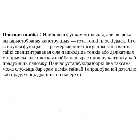
Плоская шайба：
Найбольш фундаментальная, але шырока
выкарыстоўваная канструкцыя — гэта тонкі плоскі дыск. Яго
асноўная функцыя — размеркаванне ціску: пры зацягванні
гайкі сканцэнтраваная сіла пашкодзіць тонкія або далікатныя
матэрыялы, але плоская шайба пашырае плошчу кантакту, каб
прадухіліць паломку. Падчас усталёўкі/разборкі яна таксама
можа служыць бар'ерам паміж гайкай і апрацоўванай дэталлю,
каб прадухіліць драпіны на паверхні.