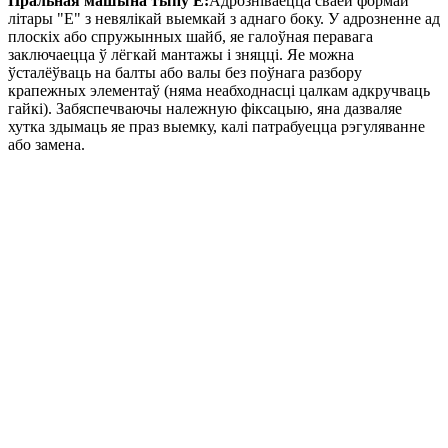
Пральная машына тыпу E:
Адрозніваецца сваёй формай
літары "Е" з невялікай выемкай з аднаго боку. У адрозненне ад
плоскіх або спружынных шайб, яе галоўная перавага
заключаецца ў лёгкай мантажы і зняцці. Яе можна
ўсталёўваць на балты або валы без поўнага разбору
крапежных элементаў (няма неабходнасці цалкам адкручваць
гайкі). Забяспечваючы належную фіксацыю, яна дазваляе
хутка здымаць яе праз выемку, калі патрабуецца рэгуляванне
або замена.