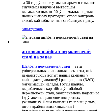
за 30 гадоў вопыту, мы ганарымся тым, што
з'яўляемся вядучым вытворцам
высакаякасных шайбаў — кожная партыя
нашых шайбаў праходзіць строгі кантроль
якасці, каб забяспечыць стабільную працу.
запыт
дэталь
аптовыя шайбы з нержавеючай
сталі на заказ
Шайбы з нержавеючай сталі
— гэта
універсальныя крапежныя элементы, якія
дэманструюць вопыт нашай кампаніі ў
галіне даследаванняў і распрацовак (R&D) і
магчымасцей налады. Гэтыя шайбы,
вырабленыя з каразійна-ўстойлівай
нержавеючай сталі, забяспечваюць надзейнае
і даўгавечнае рашэнне для розных
ужыванняў. Наша кампанія ганарыцца тым,
што вырабляе высакаякасныя і
індывідуальныя шайбы з нержавеючай сталі,