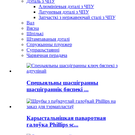
Дэталь з ЧПУ
Алюмініевыя дэталі з ЧПУ
Латуневыя дэталі з ЧПУ
Запчасткі з нержавеючай сталі з ЧПУ
Вал
Вясна
Шпількі
Штампаваныя дэталі
Спружынны плунжер
Супрацьстаянні
Чарвячная перадача
Спецыяльны шасцігранны
шасціграннік бяспекі ...
Карыстальніцкая паваротная
галоўка Phillips sc...