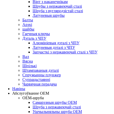
Вінт з наканечнікам
Шрубы з нержавеючай сталі
Шруба з вугляродзістай сталі
Латуневыя шрубы
Балты
Арэхі
шайбы
Гаечныя ключы
Дэталь з ЧПУ
Алюмініевыя дэталі з ЧПУ
Латуневыя дэталі з ЧПУ
Запчасткі з нержавеючай сталі з ЧПУ
Вал
Вясна
Шпількі
Штампаваныя дэталі
Спружынны плунжер
Супрацьстаянні
Чарвячная перадача
Навіны
Абслугоўванне OEM
OEM-шруба
Самарэзныя шрубы OEM
Шруба з нержавеючай сталі
Ушчыльняльны шруба OEM