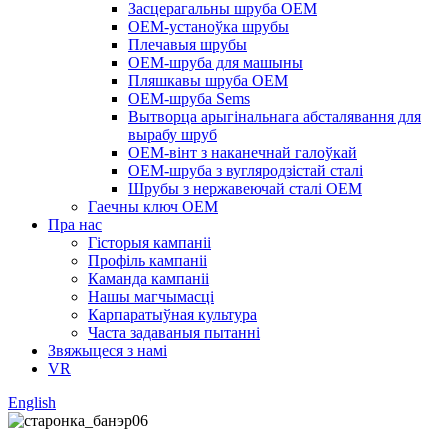
Засцерагальны шруба OEM
OEM-устаноўка шрубы
Плечавыя шрубы
OEM-шруба для машыны
Пляшкавы шруба OEM
OEM-шруба Sems
Вытворца арыгінальнага абсталявання для
вырабу шруб
OEM-вінт з наканечнай галоўкай
OEM-шруба з вугляродзістай сталі
Шрубы з нержавеючай сталі OEM
Гаечны ключ OEM
Пра нас
Гісторыя кампаніі
Профіль кампаніі
Каманда кампаніі
Нашы магчымасці
Карпаратыўная культура
Часта задаваныя пытанні
Звяжыцеся з намі
VR
English