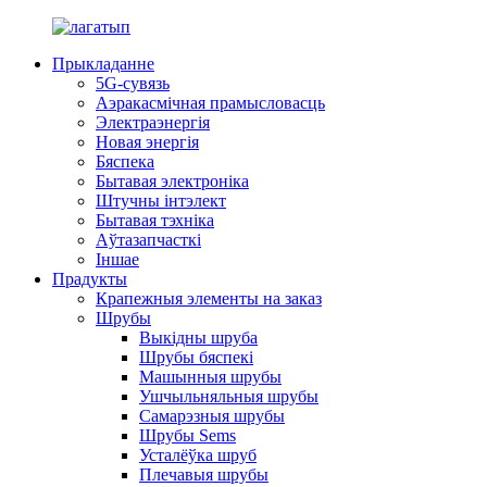
Прыкладанне
5G-сувязь
Аэракасмічная прамысловасць
Электраэнергія
Новая энергія
Бяспека
Бытавая электроніка
Штучны інтэлект
Бытавая тэхніка
Аўтазапчасткі
Іншае
Прадукты
Крапежныя элементы на заказ
Шрубы
Выкідны шруба
Шрубы бяспекі
Машынныя шрубы
Ушчыльняльныя шрубы
Самарэзныя шрубы
Шрубы Sems
Усталёўка шруб
Плечавыя шрубы