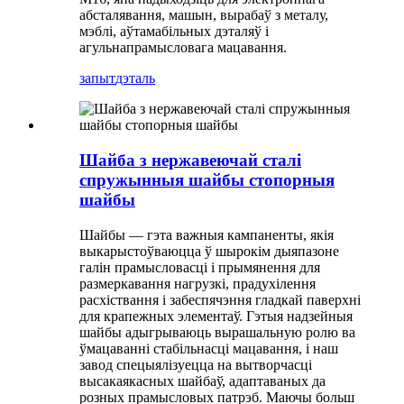
абсталявання, машын, вырабаў з металу,
мэблі, аўтамабільных дэталяў і
агульнапрамысловага мацавання.
запыт
дэталь
Шайба з нержавеючай сталі
спружынныя шайбы стопорныя
шайбы
Шайбы — гэта важныя кампаненты, якія
выкарыстоўваюцца ў шырокім дыяпазоне
галін прамысловасці і прымянення для
размеркавання нагрузкі, прадухілення
расхіствання і забеспячэння гладкай паверхні
для крапежных элементаў. Гэтыя надзейныя
шайбы адыгрываюць вырашальную ролю ва
ўмацаванні стабільнасці мацавання, і наш
завод спецыялізуецца на вытворчасці
высакаякасных шайбаў, адаптаваных да
розных прамысловых патрэб. Маючы больш