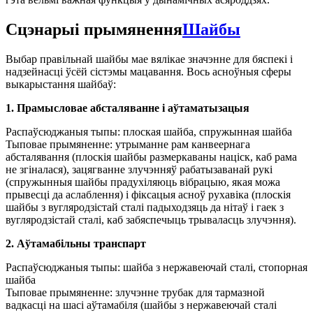
Сцэнарыі прымянення
Шайбы
Выбар правільнай шайбы мае вялікае значэнне для бяспекі і
надзейнасці ўсёй сістэмы мацавання. Вось асноўныя сферы
выкарыстання шайбаў:
1. Прамысловае абсталяванне і аўтаматызацыя
Распаўсюджаныя тыпы: плоская шайба, спружынная шайба
Тыповае прымяненне: утрыманне рам канвеернага
абсталявання (плоскія шайбы размеркаваны націск, каб рама
не згіналася), зацягванне злучэнняў рабатызаванай рукі
(спружынныя шайбы прадухіляюць вібрацыю, якая можа
прывесці да аслаблення) і фіксацыя асноў рухавіка (плоскія
шайбы з вугляродзістай сталі падыходзяць да нітаў і гаек з
вугляродзістай сталі, каб забяспечыць трываласць злучэння).
2. Аўтамабільны транспарт
Распаўсюджаныя тыпы: шайба з нержавеючай сталі, стопорная
шайба
Тыповае прымяненне: злучэнне трубак для тармазной
вадкасці на шасі аўтамабіля (шайбы з нержавеючай сталі