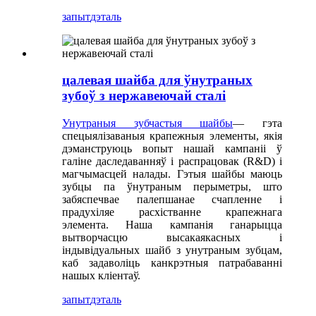
запыт
дэталь
цалевая шайба для ўнутраных
зубоў з нержавеючай сталі
Унутраныя зубчастыя шайбы
— гэта
спецыялізаваныя крапежныя элементы, якія
дэманструюць вопыт нашай кампаніі ў
галіне даследаванняў і распрацовак (R&D) і
магчымасцей налады. Гэтыя шайбы маюць
зубцы па ўнутраным перыметры, што
забяспечвае палепшанае счапленне і
прадухіляе расхістванне крапежнага
элемента. Наша кампанія ганарыцца
вытворчасцю высакаякасных і
індывідуальных шайб з унутраным зубцам,
каб задаволіць канкрэтныя патрабаванні
нашых кліентаў.
запыт
дэталь