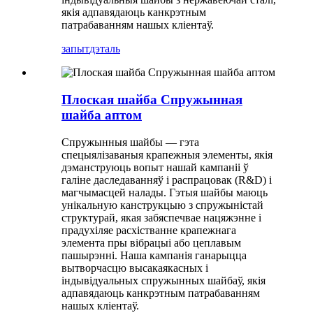
якія адпавядаюць канкрэтным
патрабаванням нашых кліентаў.
запыт
дэталь
Плоская шайба Спружынная
шайба аптом
Спружынныя шайбы — гэта
спецыялізаваныя крапежныя элементы, якія
дэманструюць вопыт нашай кампаніі ў
галіне даследаванняў і распрацовак (R&D) і
магчымасцей налады. Гэтыя шайбы маюць
унікальную канструкцыю з спружыністай
структурай, якая забяспечвае нацяжэнне і
прадухіляе расхістванне крапежнага
элемента пры вібрацыі або цеплавым
пашырэнні. Наша кампанія ганарыцца
вытворчасцю высакаякасных і
індывідуальных спружынных шайбаў, якія
адпавядаюць канкрэтным патрабаванням
нашых кліентаў.