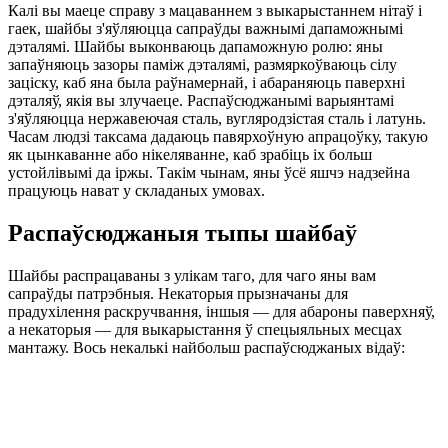
Калі вы маеце справу з мацаваннем з выкарыстаннем нітаў і
гаек, шайбы з'яўляюцца сапраўды важнымі дапаможнымі
дэталямі. Шайбы выконваюць дапаможную ролю: яны
запаўняюць зазоры паміж дэталямі, размяркоўваюць сілу
заціску, каб яна была раўнамернай, і абараняюць паверхні
дэталяў, якія вы злучаеце. Распаўсюджанымі варыянтамі
з'яўляюцца нержавеючая сталь, вугляродзістая сталь і латунь.
Часам людзі таксама дадаюць павярхоўную апрацоўку, такую ​​
як цынкаванне або нікеляванне, каб зрабіць іх больш
устойлівымі да іржы. Такім чынам, яны ўсё яшчэ надзейна
працуюць нават у складаных умовах.
Распаўсюджаныя тыпы шайбаў
Шайбы распрацаваны з улікам таго, для чаго яны вам
сапраўды патрэбныя. Некаторыя прызначаны для
прадухілення раскручвання, іншыя — для абароны паверхняў,
а некаторыя — для выкарыстання ў спецыяльных месцах
мантажу. Вось некалькі найбольш распаўсюджаных відаў: