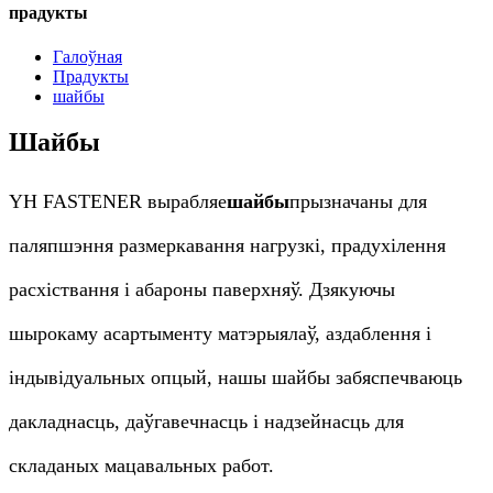
прадукты
Галоўная
Прадукты
шайбы
Шайбы
YH FASTENER вырабляе
шайбы
прызначаны для
паляпшэння размеркавання нагрузкі, прадухілення
расхіствання і абароны паверхняў. Дзякуючы
шырокаму асартыменту матэрыялаў, аздаблення і
індывідуальных опцый, нашы шайбы забяспечваюць
дакладнасць, даўгавечнасць і надзейнасць для
складаных мацавальных работ.