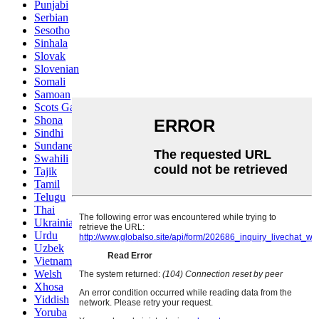
Punjabi
Serbian
Sesotho
Sinhala
Slovak
Slovenian
Somali
Samoan
Scots Gaelic
Shona
Sindhi
Sundanese
Swahili
Tajik
Tamil
Telugu
Thai
Ukrainian
Urdu
Uzbek
Vietnamese
Welsh
Xhosa
Yiddish
Yoruba