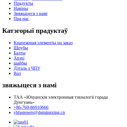
Прадукты
Навіны
Звяжыцеся з намі
Пра нас
Катэгорыі прадуктаў
Крапежныя элементы на заказ
Шрубы
Балты
Арэхі
шайбы
Дэталь з ЧПУ
Вал
звяжыцеся з намі
ТАА «Юхуанскія электронныя тэхналогіі горада
Дунгуань»
+86-769-86910666
yhfasteners@dgmingxing.cn