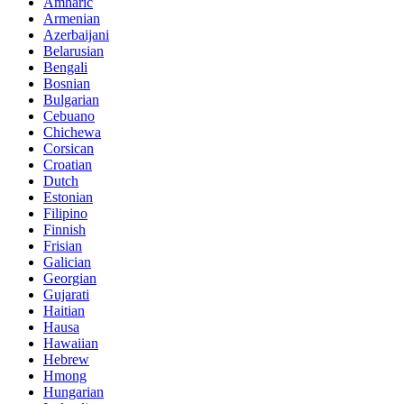
Amharic
Armenian
Azerbaijani
Belarusian
Bengali
Bosnian
Bulgarian
Cebuano
Chichewa
Corsican
Croatian
Dutch
Estonian
Filipino
Finnish
Frisian
Galician
Georgian
Gujarati
Haitian
Hausa
Hawaiian
Hebrew
Hmong
Hungarian