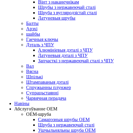
Вінт з наканечнікам
Шрубы з нержавеючай сталі
Шруба з вугляродзістай сталі
Латуневыя шрубы
Балты
Арэхі
шайбы
Гаечныя ключы
Дэталь з ЧПУ
Алюмініевыя дэталі з ЧПУ
Латуневыя дэталі з ЧПУ
Запчасткі з нержавеючай сталі з ЧПУ
Вал
Вясна
Шпількі
Штампаваныя дэталі
Спружынны плунжер
Супрацьстаянні
Чарвячная перадача
Навіны
Абслугоўванне OEM
OEM-шруба
Самарэзныя шрубы OEM
Шруба з нержавеючай сталі
Ушчыльняльны шруба OEM