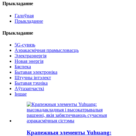
Прыкладанне
Галоўная
Прыкладанне
Прыкладанне
5G-сувязь
Аэракасмічная прамысловасць
Электраэнергія
Новая энергія
Бяспека
Бытавая электроніка
Штучны інтэлект
Бытавая тэхніка
Аўтазапчасткі
Іншае
Крапежныя элементы Yuhuang: