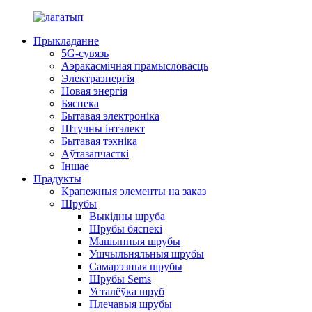
Прыкладанне
5G-сувязь
Аэракасмічная прамысловасць
Электраэнергія
Новая энергія
Бяспека
Бытавая электроніка
Штучны інтэлект
Бытавая тэхніка
Аўтазапчасткі
Іншае
Прадукты
Крапежныя элементы на заказ
Шрубы
Выкідны шруба
Шрубы бяспекі
Машынныя шрубы
Ушчыльняльныя шрубы
Самарэзныя шрубы
Шрубы Sems
Усталёўка шруб
Плечавыя шрубы