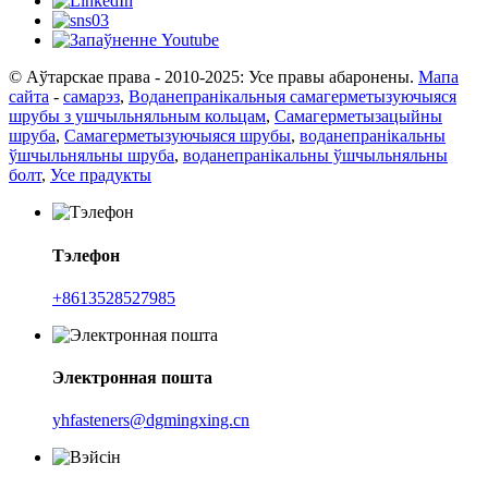
© Аўтарскае права - 2010-2025: Усе правы абаронены.
Мапа
сайта
-
самарэз
,
Воданепранікальныя самагерметызуючыяся
шрубы з ушчыльняльным кольцам
,
Самагерметызацыйны
шруба
,
Самагерметызуючыяся шрубы
,
воданепранікальны
ўшчыльняльны шруба
,
воданепранікальны ўшчыльняльны
болт
,
Усе прадукты
Тэлефон
+8613528527985
Электронная пошта
yhfasteners@dgmingxing.cn