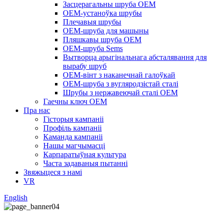
Засцерагальны шруба OEM
OEM-устаноўка шрубы
Плечавыя шрубы
OEM-шруба для машыны
Пляшкавы шруба OEM
OEM-шруба Sems
Вытворца арыгінальнага абсталявання для
вырабу шруб
OEM-вінт з наканечнай галоўкай
OEM-шруба з вугляродзістай сталі
Шрубы з нержавеючай сталі OEM
Гаечны ключ OEM
Пра нас
Гісторыя кампаніі
Профіль кампаніі
Каманда кампаніі
Нашы магчымасці
Карпаратыўная культура
Часта задаваныя пытанні
Звяжыцеся з намі
VR
English