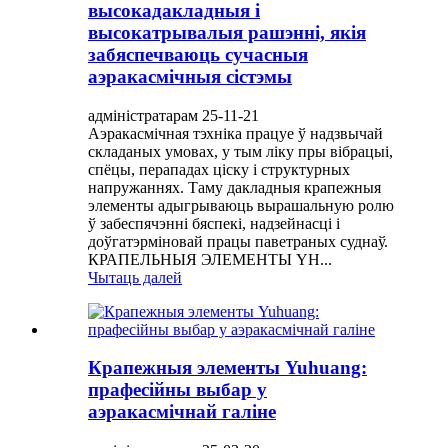
высокадакладныя і
высокатрывалыя рашэнні, якія
забяспечваюць сучасныя
аэракасмічныя сістэмы
адміністратарам 25-11-21
Аэракасмічная тэхніка працуе ў надзвычай
складаных умовах, у тым ліку пры вібрацыі,
спёцы, перападах ціску і структурных
напружаннях. Таму дакладныя крапежныя
элементы адыгрываюць вырашальную ролю
ў забеспячэнні бяспекі, надзейнасці і
доўгатэрміновай працы паветраных суднаў.
КРАПЕЛЬНЫЯ ЭЛЕМЕНТЫ YH...
Чытаць далей
Крапежныя элементы Yuhuang:
прафесійны выбар у
аэракасмічнай галіне