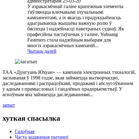
адміністратарам 25-03-20
У аэракасмічнай галіне крапежныя элементы
з'яўляюцца ключавымі злучальнымі
кампанентамі, а іх якасць і прадукцыйнасць
адыгрываюць жыццёва важную ролю ў
бяспецы і надзейнасці паветраных суднаў. Як
прафесійны пастаўшчык у галіне, Yuhuang
Fasteners стала надзейным выбарам для
многіх аэракасмічных кампаній...
Чытаць далей
ТАА «Дунгуань Юхуан» — кампанія электронных тэхналогій,
заснаваная ў 1998 годзе, якая займаецца вытворчасцю,
даследаваннямі і распрацоўкамі, продажамі і абслугоўваннем
у адным з прамысловых і гандлёвых прадпрыемстваў. У
асноўным яна займаецца даследаваннямі...
запыт
хуткая спасылка
Галоўная
Часта задаваныя пытанні