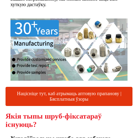
хуткую дастаўку.
Націсніце тут, каб атрымаць аптовую прапанову |
Бясплатныя ўзоры
Якія тыпы шруб-фіксатараў
існуюць?