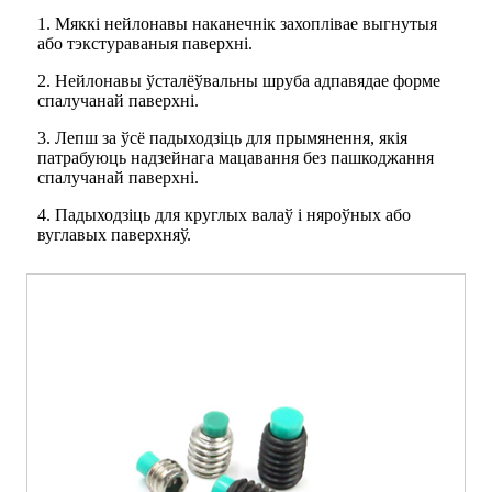
1. Мяккі нейлонавы наканечнік захоплівае выгнутыя
або тэкстураваныя паверхні.
2. Нейлонавы ўсталёўвальны шруба адпавядае форме
спалучанай паверхні.
3. Лепш за ўсё падыходзіць для прымянення, якія
патрабуюць надзейнага мацавання без пашкоджання
спалучанай паверхні.
4. Падыходзіць для круглых валаў і няроўных або
вуглавых паверхняў.