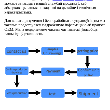
можаце звязацца з нашай службай продажаў, каб
абмеркаваць вашыя пажаданні па дызайне і тэхнічныя
характарыстыкі.
Для вашага разумення і бесперабойнага супрацоўніцтва мы
таксама прадстаўляем падрабязную інфармацыю аб працэсе
OEM. Мы з нецярпеннем чакаем магчымасці ўвасобіць
вашы ідэі ў рэальнасць.