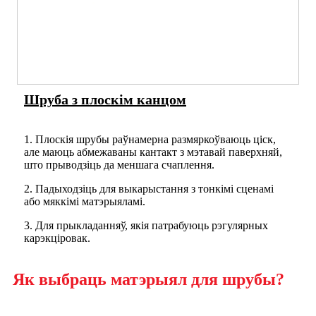
Шруба з плоскім канцом
1. Плоскія шрубы раўнамерна размяркоўваюць ціск,
але маюць абмежаваны кантакт з мэтавай паверхняй,
што прыводзіць да меншага счаплення.
2. Падыходзіць для выкарыстання з тонкімі сценамі
або мяккімі матэрыяламі.
3. Для прыкладанняў, якія патрабуюць рэгулярных
карэкціровак.
Як выбраць матэрыял для шрубы?