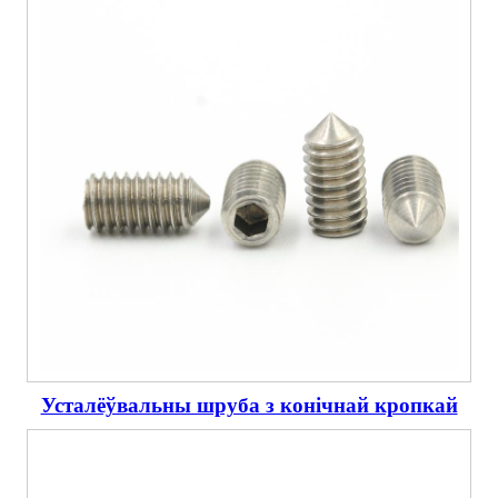
Усталёўвальны шруба з конічнай кропкай