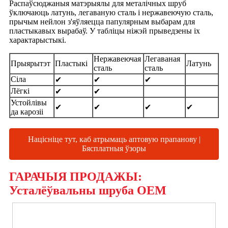
Распаўсюджаныя матэрыялы для металічных шруб
ўключаюць латунь, легаваную сталь і нержавеючую сталь,
прычым нейлон з'яўляецца папулярным выбарам для
пластыкавых вырабаў. У табліцы ніжэй прыведзены іх
характарыстыкі.
Нержавеючая
Легаваная
Прыярытэт
Пластыкі
Латунь
сталь
сталь
Сіла
✔
✔
✔
Лёгкі
✔
✔
Устойлівы
✔
✔
✔
✔
да карозіі
Націсніце тут, каб атрымаць аптовую прапанову |
Бясплатныя ўзоры
ГАРАЧЫЯ ПРОДАЖЫ:
Усталёўвальны шруба OEM