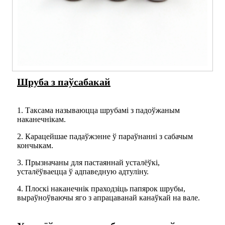
Шруба з паўсабакай
1. Таксама называюцца шрубамі з падоўжаным
наканечнікам.
2. Карацейшае падаўжэнне ў параўнанні з сабачым
кончыкам.
3. Прызначаны для пастаяннай усталёўкі,
усталёўваецца ў адпаведную адтуліну.
4. Плоскі наканечнік праходзіць папярок шрубы,
выраўноўваючы яго з апрацаванай канаўкай на вале.