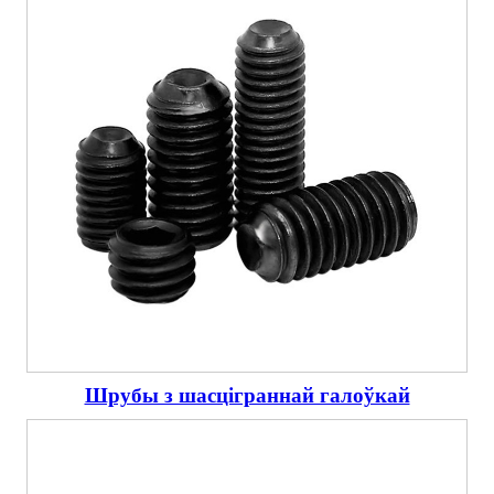
Шрубы з шасціграннай галоўкай