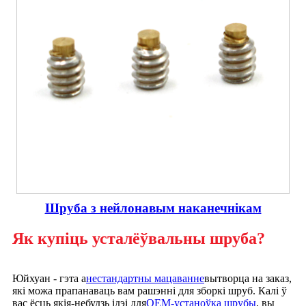
Шруба з нейлонавым наканечнікам
Як купіць усталёўвальны шруба?
Юйхуан - гэта а
нестандартны мацаванне
вытворца на заказ,
які можа прапанаваць вам рашэнні для зборкі шруб. Калі ў
вас ёсць якія-небудзь ідэі для
OEM-устаноўка шрубы
, вы