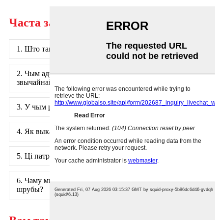
Часта задаваныя пытанні
1. Што такое усталёўвальны шруба?
2. Чым адрозніваецца усталёўвальны шруба ад
звычайнай шрубы?
3. У чым розніца паміж нітам і шрубай?
4. Як выкарыстоўваць усталёўвальны шруба?
5. Ці патрэбны вам усталёўвальны шруба?
6. Чаму мы выкарыстоўваем усталёўвальныя
шрубы?