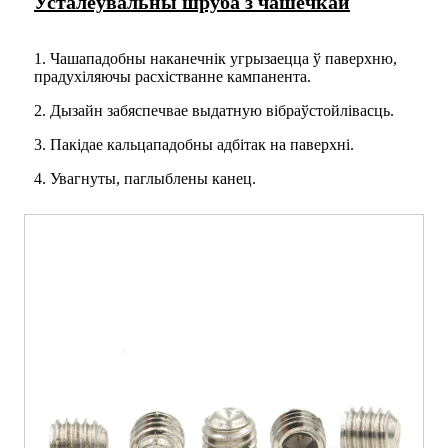
Усталёўвальны шруба з чашечкай
1. Чашападобны наканечнік угрызаецца ў паверхню,
прадухіляючы расхістванне кампанента.
2. Дызайн забяспечвае выдатную вібраўстойлівасць.
3. Пакідае кальцападобны адбітак на паверхні.
4. Увагнуты, паглыблены канец.