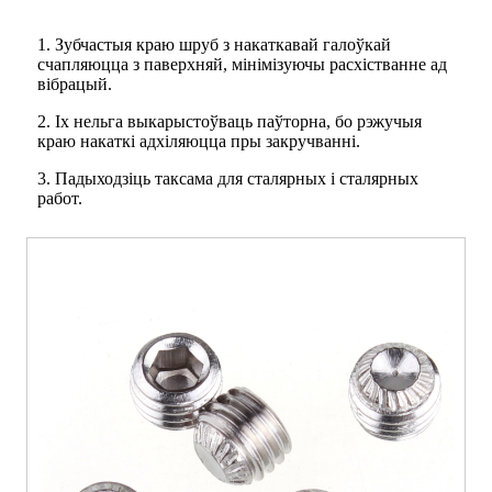
1. Зубчастыя краю шруб з накаткавай галоўкай
счапляюцца з паверхняй, мінімізуючы расхістванне ад
вібрацый.
2. Іх нельга выкарыстоўваць паўторна, бо рэжучыя
краю накаткі адхіляюцца пры закручванні.
3. Падыходзіць таксама для сталярных і сталярных
работ.