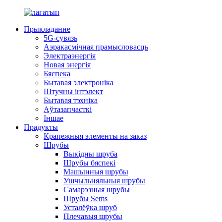
Прыкладанне
5G-сувязь
Аэракасмічная прамысловасць
Электраэнергія
Новая энергія
Бяспека
Бытавая электроніка
Штучны інтэлект
Бытавая тэхніка
Аўтазапчасткі
Іншае
Прадукты
Крапежныя элементы на заказ
Шрубы
Выкідны шруба
Шрубы бяспекі
Машынныя шрубы
Ушчыльняльныя шрубы
Самарэзныя шрубы
Шрубы Sems
Усталёўка шруб
Плечавыя шрубы