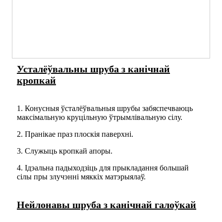
Усталёўвальны шруба з канічнай
кропкай
1. Конусныя ўсталёўвальныя шрубы забяспечваюць
максімальную круцільную ўтрымлівальную сілу.
2. Пранікае праз плоскія паверхні.
3. Служыць кропкай апоры.
4. Ідэальна падыходзіць для прыкладання большай
сілы пры злучэнні мяккіх матэрыялаў.
Нейлонавы шруба з канічнай галоўкай