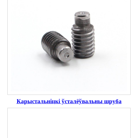
Карыстальніцкі ўсталёўвальны шруба