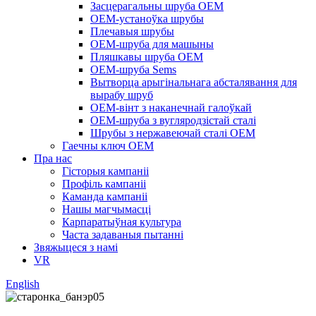
Засцерагальны шруба OEM
OEM-устаноўка шрубы
Плечавыя шрубы
OEM-шруба для машыны
Пляшкавы шруба OEM
OEM-шруба Sems
Вытворца арыгінальнага абсталявання для
вырабу шруб
OEM-вінт з наканечнай галоўкай
OEM-шруба з вугляродзістай сталі
Шрубы з нержавеючай сталі OEM
Гаечны ключ OEM
Пра нас
Гісторыя кампаніі
Профіль кампаніі
Каманда кампаніі
Нашы магчымасці
Карпаратыўная культура
Часта задаваныя пытанні
Звяжыцеся з намі
VR
English