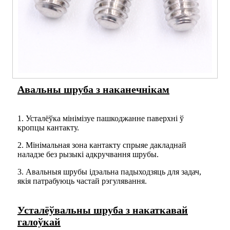
Авальны шруба з наканечнікам
1. Усталёўка мінімізуе пашкоджанне паверхні ў
кропцы кантакту.
2. Мінімальная зона кантакту спрыяе дакладнай
наладзе без рызыкі адкручвання шрубы.
3. Авальныя шрубы ідэальна падыходзяць для задач,
якія патрабуюць частай рэгулявання.
Усталёўвальны шруба з накаткавай
галоўкай