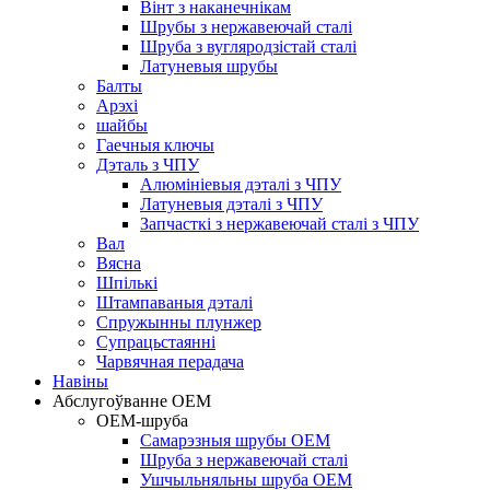
Вінт з наканечнікам
Шрубы з нержавеючай сталі
Шруба з вугляродзістай сталі
Латуневыя шрубы
Балты
Арэхі
шайбы
Гаечныя ключы
Дэталь з ЧПУ
Алюмініевыя дэталі з ЧПУ
Латуневыя дэталі з ЧПУ
Запчасткі з нержавеючай сталі з ЧПУ
Вал
Вясна
Шпількі
Штампаваныя дэталі
Спружынны плунжер
Супрацьстаянні
Чарвячная перадача
Навіны
Абслугоўванне OEM
OEM-шруба
Самарэзныя шрубы OEM
Шруба з нержавеючай сталі
Ушчыльняльны шруба OEM