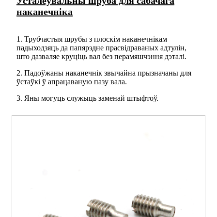
Усталёўвальны шруба для сабачага
наканечніка
1. Трубчастыя шрубы з плоскім наканечнікам
падыходзяць да папярэдне прасвідраваных адтулін,
што дазваляе круціць вал без перамяшчэння дэталі.
2. Падоўжаны наканечнік звычайна прызначаны для
ўстаўкі ў апрацаваную пазу вала.
3. Яны могуць служыць заменай штыфтоў.