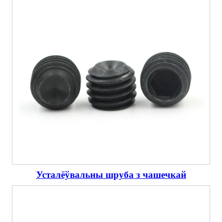
Усталёўвальны шруба з чашечкай