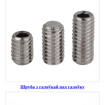
Шруба з галоўкай пад галоўку