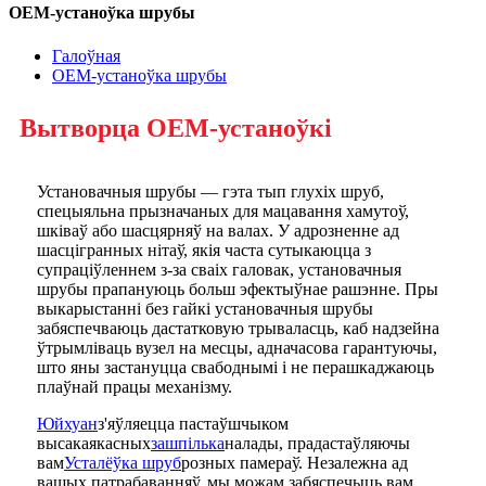
OEM-устаноўка шрубы
Галоўная
OEM-устаноўка шрубы
Вытворца OEM-устаноўкі
Установачныя шрубы — гэта тып глухіх шруб,
спецыяльна прызначаных для мацавання хамутоў,
шківаў або шасцярняў на валах. У адрозненне ад
шасцігранных нітаў, якія часта сутыкаюцца з
супраціўленнем з-за сваіх галовак, установачныя
шрубы прапануюць больш эфектыўнае рашэнне. Пры
выкарыстанні без гайкі установачныя шрубы
забяспечваюць дастатковую трываласць, каб надзейна
ўтрымліваць вузел на месцы, адначасова гарантуючы,
што яны застануцца свабоднымі і не перашкаджаюць
плаўнай працы механізму.
Юйхуан
з'яўляецца пастаўшчыком
высакаякасных
зашпілька
налады, прадастаўляючы
вам
Усталёўка шруб
розных памераў. Незалежна ад
вашых патрабаванняў, мы можам забяспечыць вам