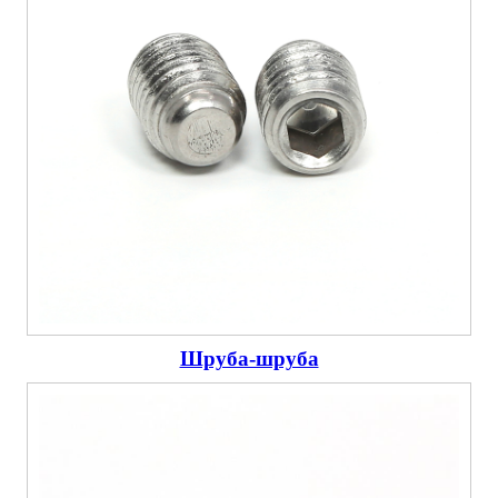
Шруба-шруба