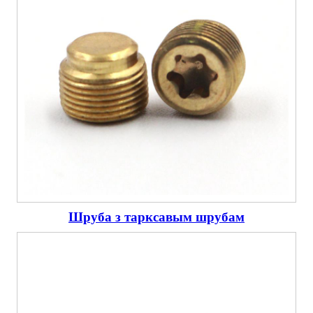
Шруба з тарксавым шрубам