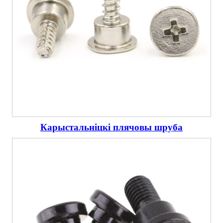
Карыстальніцкі плячовы шруба