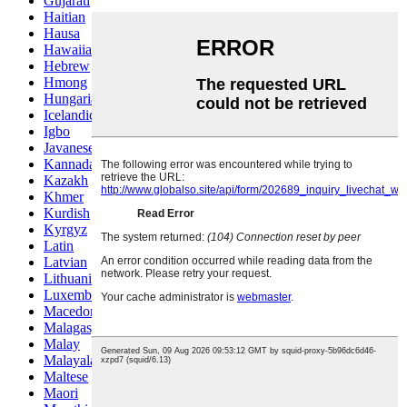
Gujarati
Haitian
Hausa
Hawaiian
Hebrew
Hmong
Hungarian
Icelandic
Igbo
Javanese
Kannada
Kazakh
Khmer
Kurdish
Kyrgyz
Latin
Latvian
Lithuanian
Luxembou..
Macedonian
Malagasy
Malay
Malayalam
Maltese
Maori