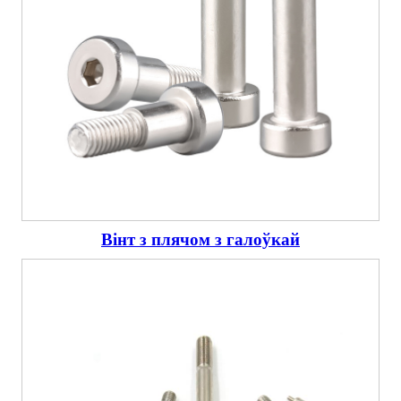
Вінт з плячом з галоўкай