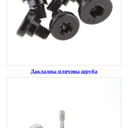
Дакладны плячэвы шруба