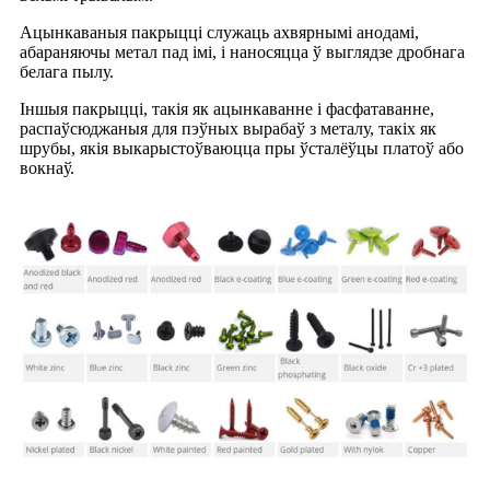
Ацынкаваныя пакрыцці служаць ахвярнымі анодамі,
абараняючы метал пад імі, і наносяцца ў выглядзе дробнага
белага пылу.
Іншыя пакрыцці, такія як ацынкаванне і фасфатаванне,
распаўсюджаныя для пэўных вырабаў з металу, такіх як
шрубы, якія выкарыстоўваюцца пры ўсталёўцы платоў або
вокнаў.