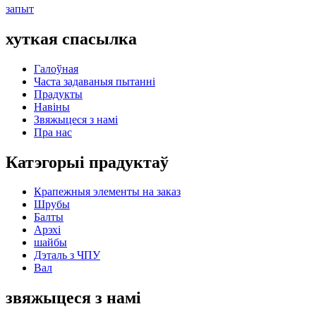
запыт
хуткая спасылка
Галоўная
Часта задаваныя пытанні
Прадукты
Навіны
Звяжыцеся з намі
Пра нас
Катэгорыі прадуктаў
Крапежныя элементы на заказ
Шрубы
Балты
Арэхі
шайбы
Дэталь з ЧПУ
Вал
звяжыцеся з намі