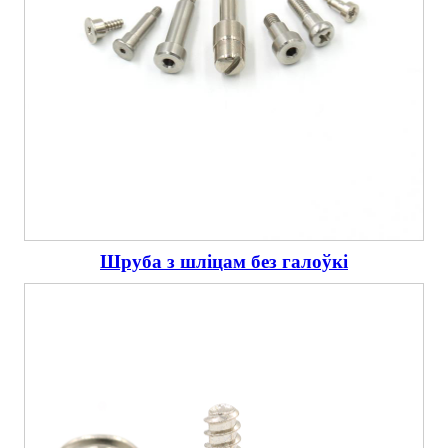
Шруба з шліцам без галоўкі