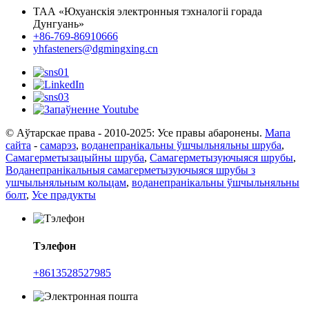
ТАА «Юхуанскія электронныя тэхналогіі горада
Дунгуань»
+86-769-86910666
yhfasteners@dgmingxing.cn
© Аўтарскае права - 2010-2025: Усе правы абаронены.
Мапа
сайта
-
самарэз
,
воданепранікальны ўшчыльняльны шруба
,
Самагерметызацыйны шруба
,
Самагерметызуючыяся шрубы
,
Воданепранікальныя самагерметызуючыяся шрубы з
ушчыльняльным кольцам
,
воданепранікальны ўшчыльняльны
болт
,
Усе прадукты
Тэлефон
+8613528527985