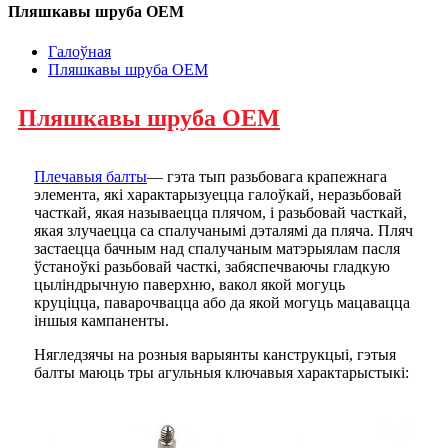
Пляшкавы шруба OEM
Галоўная
Пляшкавы шруба OEM
Пляшкавы шруба OEM
Плечавыя балты
— гэта тып разьбовага крапежнага
элемента, які характарызуецца галоўкай, неразьбовай
часткай, якая называецца плячом, і разьбовай часткай,
якая злучаецца са спалучанымі дэталямі да пляча. Пляч
застаецца бачным над спалучаным матэрыялам пасля
ўстаноўкі разьбовай часткі, забяспечваючы гладкую
цыліндрычную паверхню, вакол якой могуць
круціцца, паварочвацца або да якой могуць мацавацца
іншыя кампаненты.
Нягледзячы на ​​розныя варыянты канструкцыі, гэтыя
балты маюць тры агульныя ключавыя характарыстыкі: