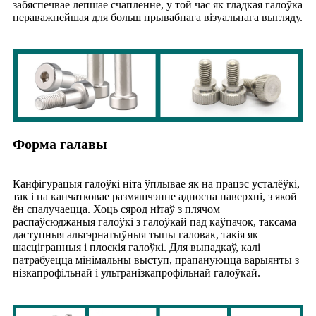
забяспечвае лепшае счапленне, у той час як гладкая галоўка
пераважнейшая для больш прывабнага візуальнага выгляду.
Форма галавы
Канфігурацыя галоўкі ніта ўплывае як на працэс усталёўкі,
так і на канчатковае размяшчэнне адносна паверхні, з якой
ён спалучаецца. Хоць сярод нітаў з плячом
распаўсюджаныя галоўкі з галоўкай пад каўпачок, таксама
даступныя альтэрнатыўныя тыпы галовак, такія як
шасцігранныя і плоскія галоўкі. Для выпадкаў, калі
патрабуецца мінімальны выступ, прапануюцца варыянты з
нізкапрофільнай і ультранізкапрофільнай галоўкай.