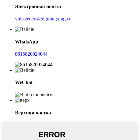
Электронная пошта
yhfasteners@dgmingxing.cn
WhatsApp
8615820924044
WeChat
Верхняя частка