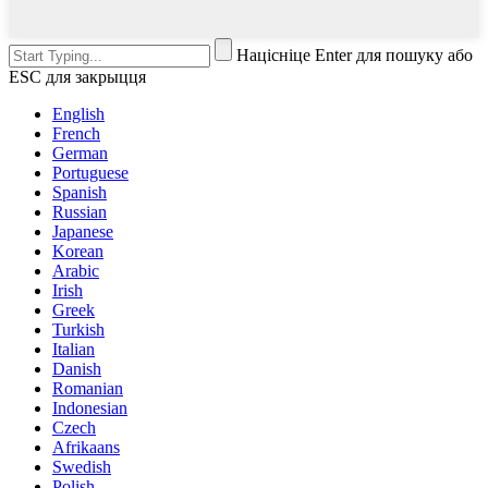
Націсніце Enter для пошуку або
ESC для закрыцця
English
French
German
Portuguese
Spanish
Russian
Japanese
Korean
Arabic
Irish
Greek
Turkish
Italian
Danish
Romanian
Indonesian
Czech
Afrikaans
Swedish
Polish