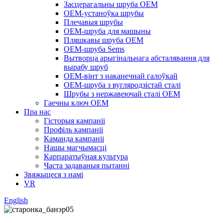
Засцерагальны шруба OEM
OEM-устаноўка шрубы
Плечавыя шрубы
OEM-шруба для машыны
Пляшкавы шруба OEM
OEM-шруба Sems
Вытворца арыгінальнага абсталявання для
вырабу шруб
OEM-вінт з наканечнай галоўкай
OEM-шруба з вугляродзістай сталі
Шрубы з нержавеючай сталі OEM
Гаечны ключ OEM
Пра нас
Гісторыя кампаніі
Профіль кампаніі
Каманда кампаніі
Нашы магчымасці
Карпаратыўная культура
Часта задаваныя пытанні
Звяжыцеся з намі
VR
English