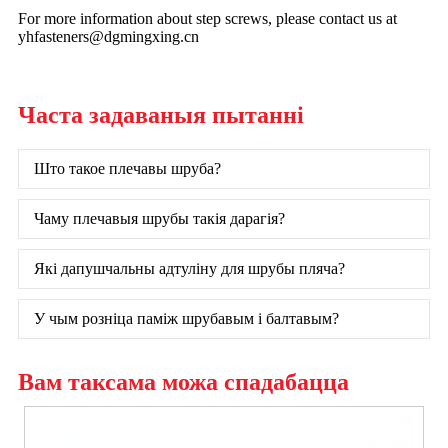
For more information about step screws, please contact us at
yhfasteners@dgmingxing.cn
Часта задаваныя пытанні
Што такое плечавы шруба?
Чаму плечавыя шрубы такія дарагія?
Які дапушчальны адтуліну для шрубы пляча?
У чым розніца паміж шрубавым і балтавым?
Вам таксама можа спадабацца