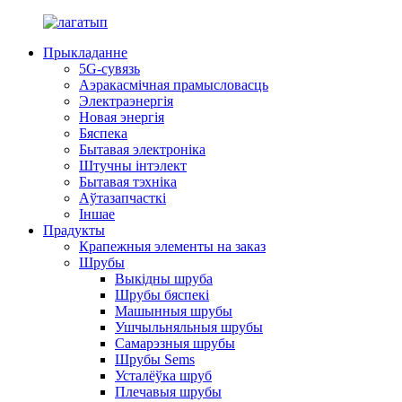
Прыкладанне
5G-сувязь
Аэракасмічная прамысловасць
Электраэнергія
Новая энергія
Бяспека
Бытавая электроніка
Штучны інтэлект
Бытавая тэхніка
Аўтазапчасткі
Іншае
Прадукты
Крапежныя элементы на заказ
Шрубы
Выкідны шруба
Шрубы бяспекі
Машынныя шрубы
Ушчыльняльныя шрубы
Самарэзныя шрубы
Шрубы Sems
Усталёўка шруб
Плечавыя шрубы