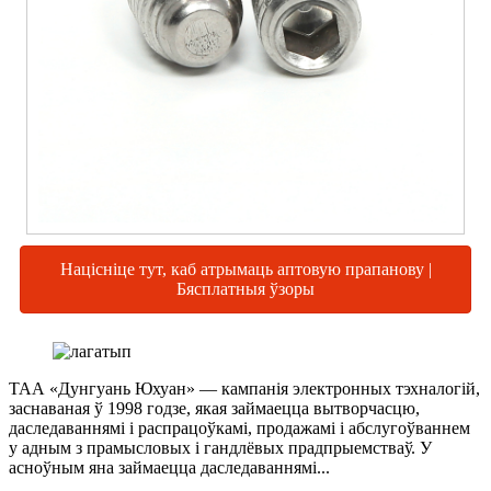
Націсніце тут, каб атрымаць аптовую прапанову |
Бясплатныя ўзоры
ТАА «Дунгуань Юхуан» — кампанія электронных тэхналогій,
заснаваная ў 1998 годзе, якая займаецца вытворчасцю,
даследаваннямі і распрацоўкамі, продажамі і абслугоўваннем
у адным з прамысловых і гандлёвых прадпрыемстваў. У
асноўным яна займаецца даследаваннямі...