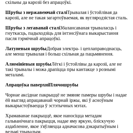
схільны да карозіі без апрацоўкі.
Шрубы з нержавеючай сталі
Трывалая і ўстойлівая да
карозіі, але не такая загартоўваемая, як вугляродзістая сталь.
Шрубы з легаванай сталі
Збалансаваная трываласць і
гнуткасць, падыходзіць для інтэнсіўнага выкарыстання
пасля тэрмічнай апрацоўкі.
Латуневыя шрубы
Добрая электра- і цеплаправоднасць,
але менш трывалая і больш схільная да пацьмянення.
Алюмініевыя шрубы
Лёгкі і ўстойлівы да карозіі, але не
такі трывалы і можа драпіцца пры кантакце з рознымі
металамі.
Апрацоўка паверхні
Плячо
шрубы
Чорнае аксіднае пакрыццё не змяняе памеры шрубы і надае
ёй выгляд апрацаванай чорнай іржы, які ў асноўным
выкарыстоўваецца ў эстэтычных мэтах.
Храмаванае пакрыццё, якое наносіцца метадам
гальванічнага пакрыцця, надае яму яркую, бліскучую
аздабленне, якое з'яўляецца адначасова дэкаратыўным і
вельмі трывалым.