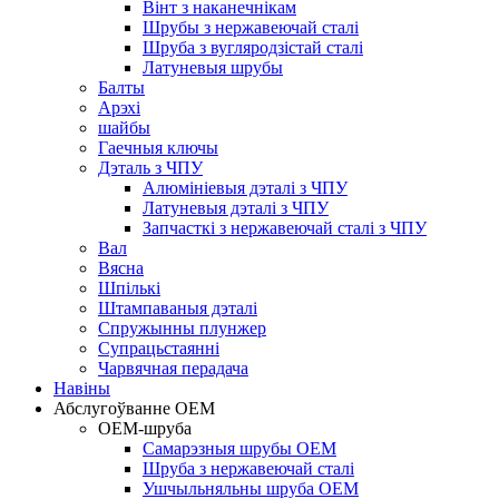
Вінт з наканечнікам
Шрубы з нержавеючай сталі
Шруба з вугляродзістай сталі
Латуневыя шрубы
Балты
Арэхі
шайбы
Гаечныя ключы
Дэталь з ЧПУ
Алюмініевыя дэталі з ЧПУ
Латуневыя дэталі з ЧПУ
Запчасткі з нержавеючай сталі з ЧПУ
Вал
Вясна
Шпількі
Штампаваныя дэталі
Спружынны плунжер
Супрацьстаянні
Чарвячная перадача
Навіны
Абслугоўванне OEM
OEM-шруба
Самарэзныя шрубы OEM
Шруба з нержавеючай сталі
Ушчыльняльны шруба OEM