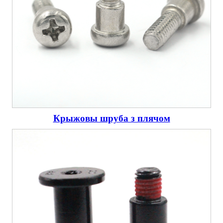
Крыжовы шруба з плячом