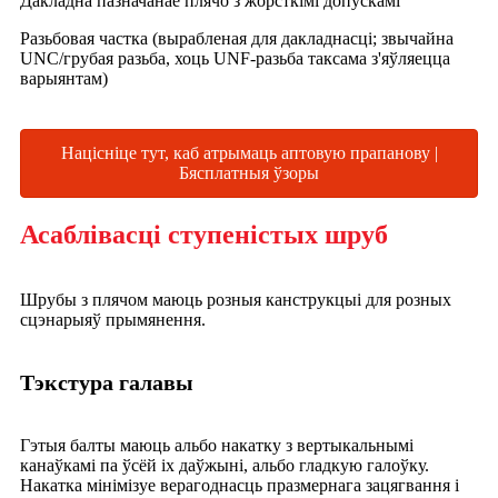
Дакладна пазначанае плячо з жорсткімі допускамі
Разьбовая частка (вырабленая для дакладнасці; звычайна
UNC/грубая разьба, хоць UNF-разьба таксама з'яўляецца
варыянтам)
Націсніце тут, каб атрымаць аптовую прапанову |
Бясплатныя ўзоры
Асаблівасці ступеністых шруб
Шрубы з плячом маюць розныя канструкцыі для розных
сцэнарыяў прымянення.
Тэкстура галавы
Гэтыя балты маюць альбо накатку з вертыкальнымі
канаўкамі па ўсёй іх даўжыні, альбо гладкую галоўку.
Накатка мінімізуе верагоднасць празмернага зацягвання і