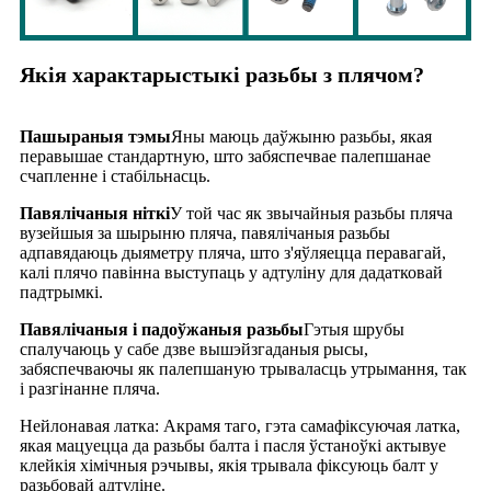
Якія характарыстыкі разьбы з плячом?
Пашыраныя тэмы
Яны маюць даўжыню разьбы, якая
перавышае стандартную, што забяспечвае палепшанае
счапленне і стабільнасць.
Павялічаныя ніткі
У той час як звычайныя разьбы пляча
вузейшыя за шырыню пляча, павялічаныя разьбы
адпавядаюць дыяметру пляча, што з'яўляецца перавагай,
калі плячо павінна выступаць у адтуліну для дадатковай
падтрымкі.
Павялічаныя і падоўжаныя разьбы
Гэтыя шрубы
спалучаюць у сабе дзве вышэйзгаданыя рысы,
забяспечваючы як палепшаную трываласць утрымання, так
і разгінанне пляча.
Нейлонавая латка: Акрамя таго, гэта самафіксуючая латка,
якая мацуецца да разьбы балта і пасля ўстаноўкі актывуе
клейкія хімічныя рэчывы, якія трывала фіксуюць балт у
разьбовай адтуліне.