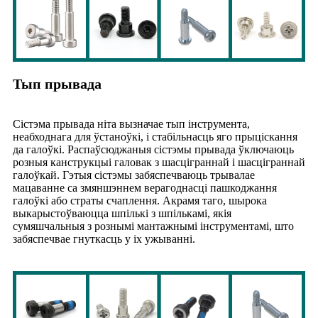
Тып прывада
Сістэма прывада ніта вызначае тып інструмента,
неабходнага для ўстаноўкі, і стабільнасць яго прыціскання
да галоўкі. Распаўсюджаныя сістэмы прывада ўключаюць
розныя канструкцыі галовак з шасціграннай і шасціграннай
галоўкай. Гэтыя сістэмы забяспечваюць трывалае
мацаванне са змяншэннем верагоднасці пашкоджання
галоўкі або страты счаплення. Акрамя таго, шырока
выкарыстоўваюцца шпількі з шпількамі, якія
сумяшчальныя з рознымі мантажнымі інструментамі, што
забяспечвае гнуткасць у іх ужыванні.