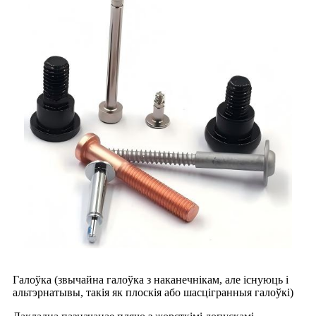
Галоўка (звычайна галоўка з наканечнікам, але існуюць і
альтэрнатывы, такія як плоскія або шасцігранныя галоўкі)