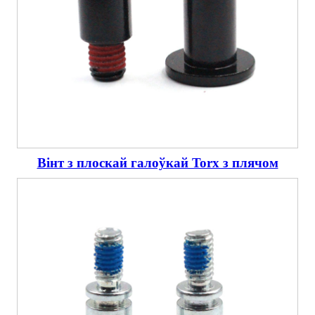
Вінт з плоскай галоўкай Torx з плячом