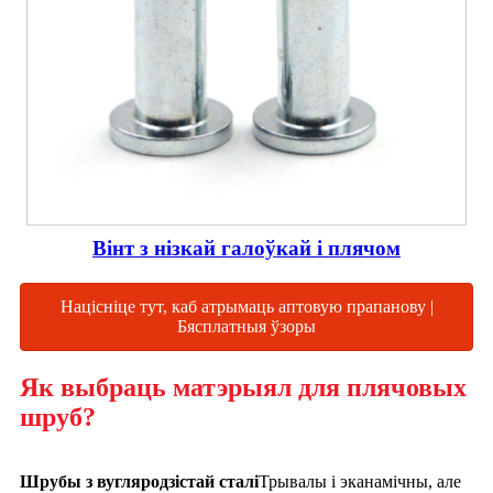
Вінт з нізкай галоўкай і плячом
Націсніце тут, каб атрымаць аптовую прапанову |
Бясплатныя ўзоры
Як выбраць матэрыял для плячовых
шруб?
Шрубы з вугляродзістай сталі
Трывалы і эканамічны, але