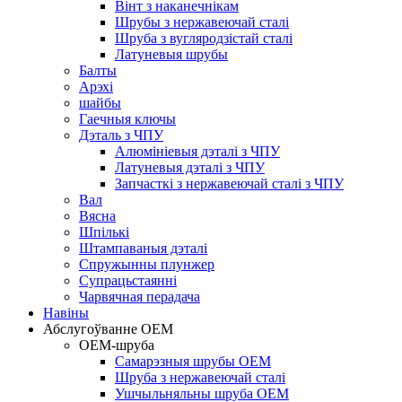
Вінт з наканечнікам
Шрубы з нержавеючай сталі
Шруба з вугляродзістай сталі
Латуневыя шрубы
Балты
Арэхі
шайбы
Гаечныя ключы
Дэталь з ЧПУ
Алюмініевыя дэталі з ЧПУ
Латуневыя дэталі з ЧПУ
Запчасткі з нержавеючай сталі з ЧПУ
Вал
Вясна
Шпількі
Штампаваныя дэталі
Спружынны плунжер
Супрацьстаянні
Чарвячная перадача
Навіны
Абслугоўванне OEM
OEM-шруба
Самарэзныя шрубы OEM
Шруба з нержавеючай сталі
Ушчыльняльны шруба OEM