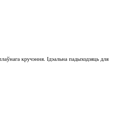
аўнага кручэння. Ідэальна падыходзяць для