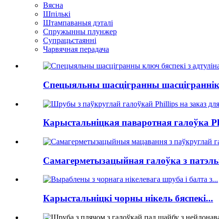
Вясна
Шпількі
Штампаваныя дэталі
Спружынны плунжер
Супрацьстаянні
Чарвячная перадача
Спецыяльны шасцігранны шасціграннік б
Карыстальніцкая паваротная галоўка Phill
Самагерметызацыйная галоўка з патэльн
Карыстальніцкі чорны нікель бяспекі...