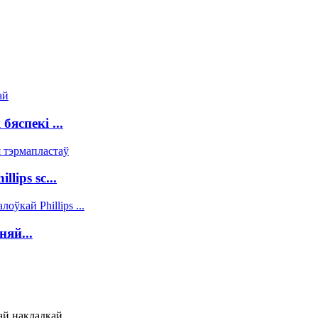
яспекі ...
ips sc...
яй...