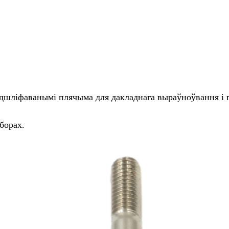
ліфаванымі плячыма для дакладнага выраўноўвання і пл
борах.