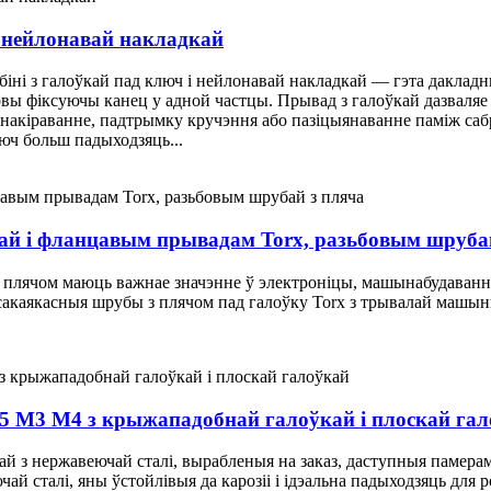
 нейлонавай накладкай
біні з галоўкай пад ключ і нейлонавай накладкай — гэта даклад
бовы фіксуючы канец у адной частцы. Прывад з галоўкай дазваля
 накіраванне, падтрымку кручэння або пазіцыянаванне паміж са
юч больш падыходзяць...
кай і фланцавым прывадам Torx, разьбовым шруба
 з плячом маюць важнае значэнне ў электроніцы, машынабудаванн
сакаякасныя шрубы з плячом пад галоўку Torx з трывалай машы
5 M3 M4 з крыжападобнай галоўкай і плоскай га
 з нержавеючай сталі, вырабленыя на заказ, даступныя памерамі
й сталі, яны ўстойлівыя да карозіі і ідэальна падыходзяць для