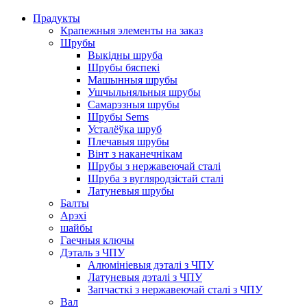
Прадукты
Крапежныя элементы на заказ
Шрубы
Выкідны шруба
Шрубы бяспекі
Машынныя шрубы
Ушчыльняльныя шрубы
Самарэзныя шрубы
Шрубы Sems
Усталёўка шруб
Плечавыя шрубы
Вінт з наканечнікам
Шрубы з нержавеючай сталі
Шруба з вугляродзістай сталі
Латуневыя шрубы
Балты
Арэхі
шайбы
Гаечныя ключы
Дэталь з ЧПУ
Алюмініевыя дэталі з ЧПУ
Латуневыя дэталі з ЧПУ
Запчасткі з нержавеючай сталі з ЧПУ
Вал