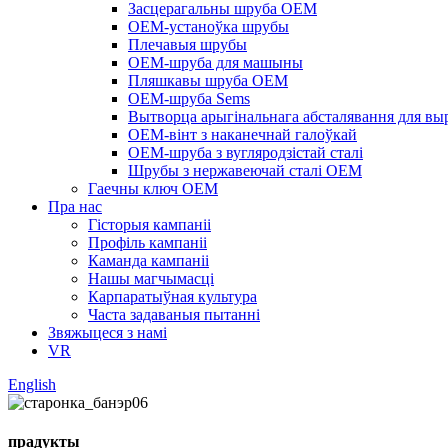
Засцерагальны шруба OEM
OEM-устаноўка шрубы
Плечавыя шрубы
OEM-шруба для машыны
Пляшкавы шруба OEM
OEM-шруба Sems
Вытворца арыгінальнага абсталявання для вы
OEM-вінт з наканечнай галоўкай
OEM-шруба з вугляродзістай сталі
Шрубы з нержавеючай сталі OEM
Гаечны ключ OEM
Пра нас
Гісторыя кампаніі
Профіль кампаніі
Каманда кампаніі
Нашы магчымасці
Карпаратыўная культура
Часта задаваныя пытанні
Звяжыцеся з намі
VR
English
прадукты