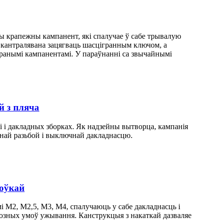
ны крапежны кампанент, які спалучае ў сабе трывалую
е кантралявана зацягваць шасцігранным ключом, а
бранымі кампанентамі. У параўнанні са звычайнымі
й з пляча
і і дакладных зборках. Як надзейны вытворца, кампанія
ннай разьбой і выключнай дакладнасцю.
лоўкай
 M2, M2,5, M3, M4, спалучаюць у сабе дакладнасць і
 розных умоў ужывання. Канструкцыя з накаткай дазваляе