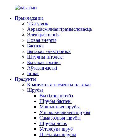
Прыкладанне
5G-сувязь
Аэракасмічная прамысловасць
Электраэнергія
Новая энергія
Бяспека
Бытавая электроніка
Штучны інтэлект
Бытавая тэхніка
Аўтазапчасткі
Іншае
Прадукты
Крапежныя элементы на заказ
Шрубы
Выкідны шруба
Шрубы бяспекі
Машынныя шрубы
Ушчыльняльныя шрубы
Самарэзныя шрубы
Шрубы Sems
Усталёўка шруб
Плечавыя шрубы