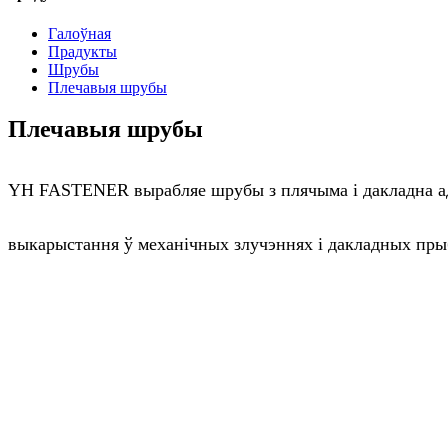
Галоўная
Прадукты
Шрубы
Плечавыя шрубы
Плечавыя шрубы
YH FASTENER вырабляе шрубы з плячыма і дакладна адш
выкарыстання ў механічных злучэннях і дакладных пры