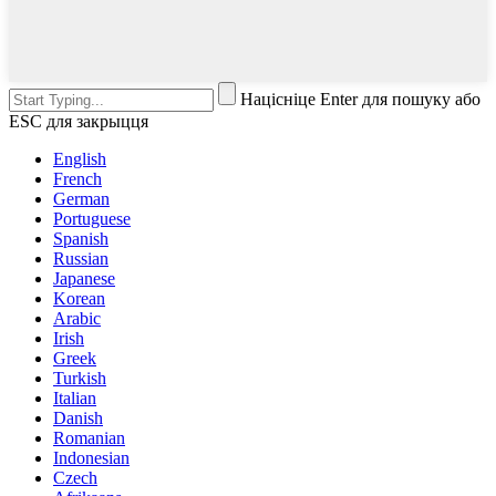
Націсніце Enter для пошуку або
ESC для закрыцця
English
French
German
Portuguese
Spanish
Russian
Japanese
Korean
Arabic
Irish
Greek
Turkish
Italian
Danish
Romanian
Indonesian
Czech