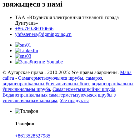
звяжыцеся з намі
ТАА «Юхуанскія электронныя тэхналогіі горада
Дунгуань»
+86-769-86910666
yhfasteners@dgmingxing.cn
© Аўтарскае права - 2010-2025: Усе правы абаронены.
Мапа
сайта
-
Самагерметызуючыяся шрубы
,
самарэз
,
воданепранікальны ўшчыльняльны болт
,
воданепранікальны
ўшчыльняльны шруба
,
Самагерметызацыйны шруба
,
Воданепранікальныя самагерметызуючыяся шрубы з
ушчыльняльным кольцам
,
Усе прадукты
Тэлефон
+8613528527985