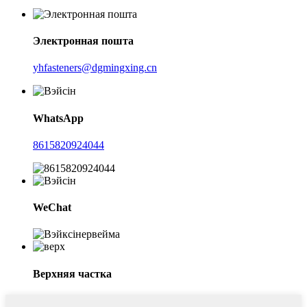
Электронная пошта
yhfasteners@dgmingxing.cn
WhatsApp
8615820924044
WeChat
Верхняя частка