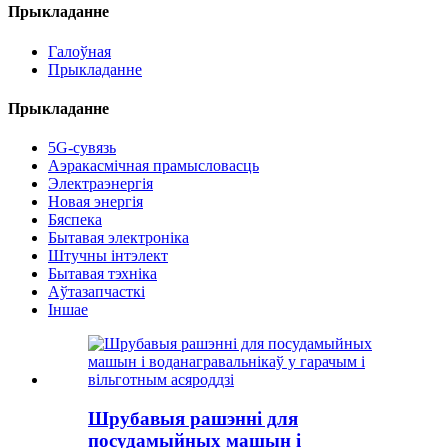
Прыкладанне
Галоўная
Прыкладанне
Прыкладанне
5G-сувязь
Аэракасмічная прамысловасць
Электраэнергія
Новая энергія
Бяспека
Бытавая электроніка
Штучны інтэлект
Бытавая тэхніка
Аўтазапчасткі
Іншае
Шрубавыя рашэнні для
посудамыйных машын і