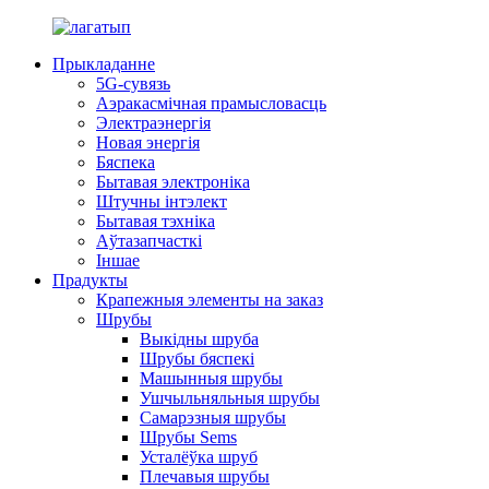
Прыкладанне
5G-сувязь
Аэракасмічная прамысловасць
Электраэнергія
Новая энергія
Бяспека
Бытавая электроніка
Штучны інтэлект
Бытавая тэхніка
Аўтазапчасткі
Іншае
Прадукты
Крапежныя элементы на заказ
Шрубы
Выкідны шруба
Шрубы бяспекі
Машынныя шрубы
Ушчыльняльныя шрубы
Самарэзныя шрубы
Шрубы Sems
Усталёўка шруб
Плечавыя шрубы