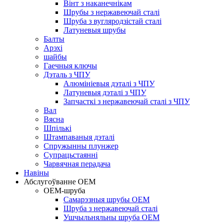
Вінт з наканечнікам
Шрубы з нержавеючай сталі
Шруба з вугляродзістай сталі
Латуневыя шрубы
Балты
Арэхі
шайбы
Гаечныя ключы
Дэталь з ЧПУ
Алюмініевыя дэталі з ЧПУ
Латуневыя дэталі з ЧПУ
Запчасткі з нержавеючай сталі з ЧПУ
Вал
Вясна
Шпількі
Штампаваныя дэталі
Спружынны плунжер
Супрацьстаянні
Чарвячная перадача
Навіны
Абслугоўванне OEM
OEM-шруба
Самарэзныя шрубы OEM
Шруба з нержавеючай сталі
Ушчыльняльны шруба OEM