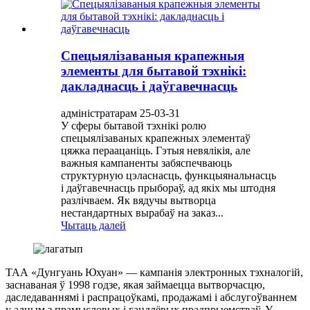
Спецыялізаваныя крапежныя
элементы для бытавой тэхнікі:
дакладнасць і даўгавечнасць
адміністратарам 25-03-31
У сферы бытавой тэхнікі ролю
спецыялізаваных крапежных элементаў
цяжка пераацаніць. Гэтыя невялікія, але
важныя кампаненты забяспечваюць
структурную цэласнасць, функцыянальнасць
і даўгавечнасць прыбораў, ад якіх мы штодня
разлічваем. Як вядучы вытворца
нестандартных вырабаў на заказ...
Чытаць далей
ТАА «Дунгуань Юхуан» — кампанія электронных тэхналогій,
заснаваная ў 1998 годзе, якая займаецца вытворчасцю,
даследаваннямі і распрацоўкамі, продажамі і абслугоўваннем
у адным з прамысловых і гандлёвых прадпрыемстваў. У