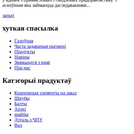
асноўным яна займаецца даследаваннямі...
запыт
хуткая спасылка
Галоўная
Часта задаваныя пытанні
Прадукты
Навіны
Звяжыцеся з намі
Пра нас
Катэгорыі прадуктаў
Крапежныя элементы на заказ
Шрубы
Балты
Арэхі
шайбы
Дэталь з ЧПУ
Вал