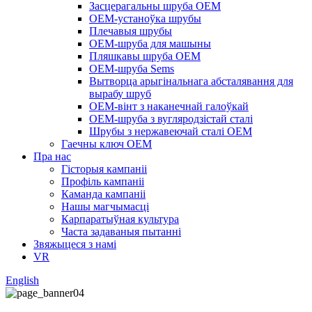
Засцерагальны шруба OEM
OEM-устаноўка шрубы
Плечавыя шрубы
OEM-шруба для машыны
Пляшкавы шруба OEM
OEM-шруба Sems
Вытворца арыгінальнага абсталявання для
вырабу шруб
OEM-вінт з наканечнай галоўкай
OEM-шруба з вугляродзістай сталі
Шрубы з нержавеючай сталі OEM
Гаечны ключ OEM
Пра нас
Гісторыя кампаніі
Профіль кампаніі
Каманда кампаніі
Нашы магчымасці
Карпаратыўная культура
Часта задаваныя пытанні
Звяжыцеся з намі
VR
English