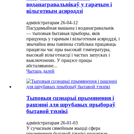
воданагравальнікаў у гарачым і
вільготным асяроддзі
адміністратарам 26-04-12
Пасудамыйная машына і воданагравальнік
— тыповыя бытавыя прыборы, якія
працуюць у гарачым і вільготным асяроддзі, і
звычайна яны павінны стабільна працаваць
працяглы час пры высокай тэмпературы,
высокай вільготнасці і частых запусках і
выключэннях. У працэсе працы
абсталяванне...
Чытаць далей
Тыповыя сцэнарыі прымянення і
рашэнні для шрубавых прыбораў
бытавой тэхнікі
адміністратарам 26-01-03
У сучасным сямейным жыцці сфера
прымянення бытавой тэхнікі працягвае