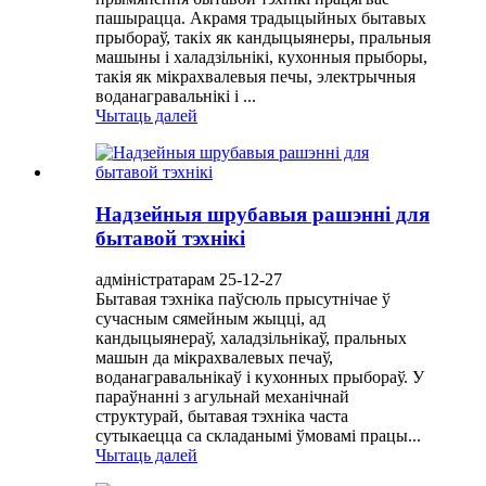
пашырацца. Акрамя традыцыйных бытавых
прыбораў, такіх як кандыцыянеры, пральныя
машыны і халадзільнікі, кухонныя прыборы,
такія як мікрахвалевыя печы, электрычныя
воданагравальнікі і ...
Чытаць далей
Надзейныя шрубавыя рашэнні для
бытавой тэхнікі
адміністратарам 25-12-27
Бытавая тэхніка паўсюль прысутнічае ў
сучасным сямейным жыцці, ад
кандыцыянераў, халадзільнікаў, пральных
машын да мікрахвалевых печаў,
воданагравальнікаў і кухонных прыбораў. У
параўнанні з агульнай механічнай
структурай, бытавая тэхніка часта
сутыкаецца са складанымі ўмовамі працы...
Чытаць далей