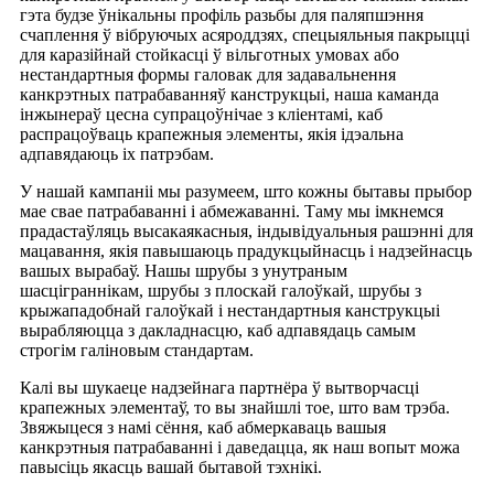
гэта будзе ўнікальны профіль разьбы для паляпшэння
счаплення ў вібруючых асяроддзях, спецыяльныя пакрыцці
для каразійнай стойкасці ў вільготных умовах або
нестандартныя формы галовак для задавальнення
канкрэтных патрабаванняў канструкцыі, наша каманда
інжынераў цесна супрацоўнічае з кліентамі, каб
распрацоўваць крапежныя элементы, якія ідэальна
адпавядаюць іх патрэбам.
У нашай кампаніі мы разумеем, што кожны бытавы прыбор
мае свае патрабаванні і абмежаванні. Таму мы імкнемся
прадастаўляць высакаякасныя, індывідуальныя рашэнні для
мацавання, якія павышаюць прадукцыйнасць і надзейнасць
вашых вырабаў. Нашы шрубы з унутраным
шасціграннікам, шрубы з плоскай галоўкай, шрубы з
крыжападобнай галоўкай і нестандартныя канструкцыі
вырабляюцца з дакладнасцю, каб адпавядаць самым
строгім галіновым стандартам.
Калі вы шукаеце надзейнага партнёра ў вытворчасці
крапежных элементаў, то вы знайшлі тое, што вам трэба.
Звяжыцеся з намі сёння, каб абмеркаваць вашыя
канкрэтныя патрабаванні і даведацца, як наш вопыт можа
павысіць якасць вашай бытавой тэхнікі.