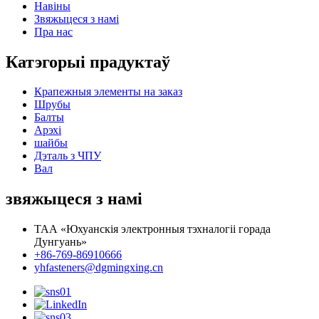
Навіны
Звяжыцеся з намі
Пра нас
Катэгорыі прадуктаў
Крапежныя элементы на заказ
Шрубы
Балты
Арэхі
шайбы
Дэталь з ЧПУ
Вал
звяжыцеся з намі
ТАА «Юхуанскія электронныя тэхналогіі горада
Дунгуань»
+86-769-86910666
yhfasteners@dgmingxing.cn