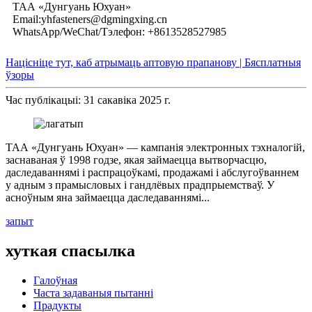
ТАА «Дунгуань Юхуан»
Email:yhfasteners@dgmingxing.cn
WhatsApp/WeChat/Тэлефон: +8613528527985
Націсніце тут, каб атрымаць аптовую прапанову | Бясплатныя
ўзоры
Час публікацыі: 31 сакавіка 2025 г.
ТАА «Дунгуань Юхуан» — кампанія электронных тэхналогій,
заснаваная ў 1998 годзе, якая займаецца вытворчасцю,
даследаваннямі і распрацоўкамі, продажамі і абслугоўваннем
у адным з прамысловых і гандлёвых прадпрыемстваў. У
асноўным яна займаецца даследаваннямі...
запыт
хуткая спасылка
Галоўная
Часта задаваныя пытанні
Прадукты