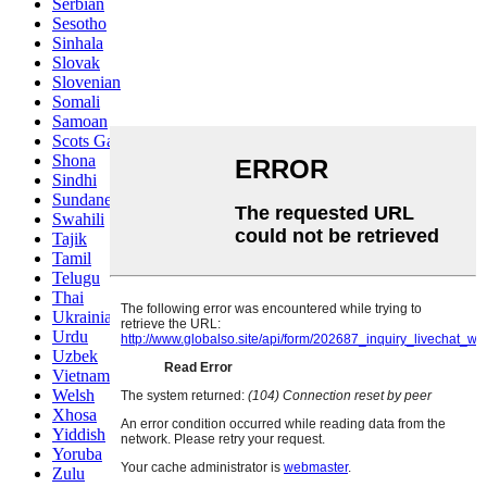
Serbian
Sesotho
Sinhala
Slovak
Slovenian
Somali
Samoan
Scots Gaelic
Shona
Sindhi
Sundanese
Swahili
Tajik
Tamil
Telugu
Thai
Ukrainian
Urdu
Uzbek
Vietnamese
Welsh
Xhosa
Yiddish
Yoruba
Zulu