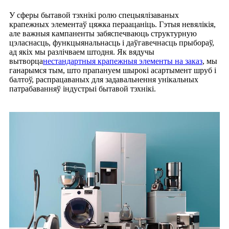
У сферы бытавой тэхнікі ролю спецыялізаваных
крапежных элементаў цяжка пераацаніць. Гэтыя невялікія,
але важныя кампаненты забяспечваюць структурную
цэласнасць, функцыянальнасць і даўгавечнасць прыбораў,
ад якіх мы разлічваем штодня. Як вядучы
вытворца
нестандартныя крапежныя элементы на заказ
, мы
ганарымся тым, што прапануем шырокі асартымент шруб і
балтоў, распрацаваных для задавальнення унікальных
патрабаванняў індустрыі бытавой тэхнікі.