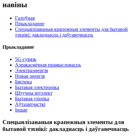
навіны
Галоўная
Прыкладанне
Спецыялізаваныя крапежныя элементы для бытавой
тэхнікі: дакладнасць і даўгавечнасць
Прыкладанне
5G-сувязь
Аэракасмічная прамысловасць
Электраэнергія
Новая энергія
Бяспека
Бытавая электроніка
Штучны інтэлект
Бытавая тэхніка
Аўтазапчасткі
Іншае
Спецыялізаваныя крапежныя элементы для
бытавой тэхнікі: дакладнасць і даўгавечнасць