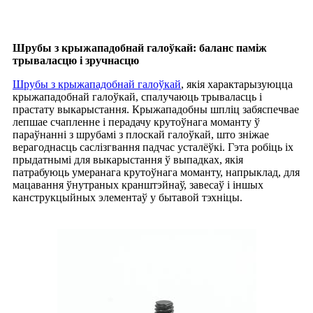
Шрубы з крыжападобнай галоўкай: баланс паміж
трываласцю і зручнасцю
Шрубы з крыжападобнай галоўкай
, якія характарызуюцца
крыжападобнай галоўкай, спалучаюць трываласць і
прастату выкарыстання. Крыжападобны шпліц забяспечвае
лепшае счапленне і перадачу крутоўнага моманту ў
параўнанні з шрубамі з плоскай галоўкай, што зніжае
верагоднасць саслізгвання падчас усталёўкі. Гэта робіць іх
прыдатнымі для выкарыстання ў выпадках, якія
патрабуюць умеранага крутоўнага моманту, напрыклад, для
мацавання ўнутраных кранштэйнаў, завесаў і іншых
канструкцыйных элементаў у бытавой тэхніцы.