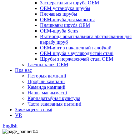
Засцерагальны шруба OEM
OEM-устаноўка шрубы
Плечавыя шрубы
OEM-шруба для машыны
Пляшкавы шруба OEM
OEM-шруба Sems
Вытворца арыгінальнага абсталявання для
вырабу шруб
OEM-вінт з наканечнай галоўкай
OEM-шруба з вугляродзістай сталі
Шрубы з нержавеючай сталі OEM
Гаечны ключ OEM
Пра нас
Гісторыя кампаніі
Профіль кампаніі
Каманда кампаніі
Нашы магчымасці
Карпаратыўная культура
Часта задаваныя пытанні
Звяжыцеся з намі
VR
English