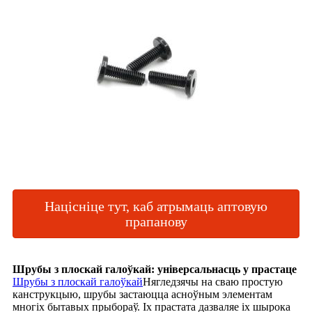
Націсніце тут, каб атрымаць аптовую
прапанову
Шрубы з плоскай галоўкай: універсальнасць у прастаце
Шрубы з плоскай галоўкай
Нягледзячы на ​​сваю простую
канструкцыю, шрубы застаюцца асноўным элементам
многіх бытавых прыбораў. Іх прастата дазваляе іх шырока