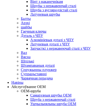
Вінт з наканечнікам
Шрубы з нержавеючай сталі
Шруба з вугляродзістай сталі
Латуневыя шрубы
Балты
Арэхі
шайбы
Гаечныя ключы
Дэталь з ЧПУ
Алюмініевыя дэталі з ЧПУ
Латуневыя дэталі з ЧПУ
Запчасткі з нержавеючай сталі з ЧПУ
Вал
Вясна
Шпількі
Штампаваныя дэталі
Спружынны плунжер
Супрацьстаянні
Чарвячная перадача
Навіны
Абслугоўванне OEM
OEM-шруба
Самарэзныя шрубы OEM
Шруба з нержавеючай сталі
Ушчыльняльны шруба OEM