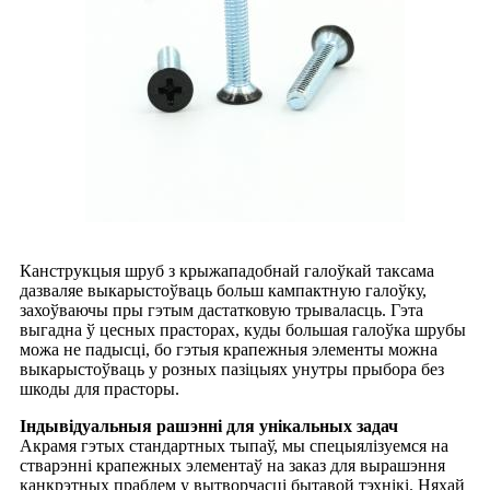
Канструкцыя шруб з крыжападобнай галоўкай таксама
дазваляе выкарыстоўваць больш кампактную галоўку,
захоўваючы пры гэтым дастатковую трываласць. Гэта
выгадна ў цесных прасторах, куды большая галоўка шрубы
можа не падысці, бо гэтыя крапежныя элементы можна
выкарыстоўваць у розных пазіцыях унутры прыбора без
шкоды для прасторы.
Індывідуальныя рашэнні для унікальных задач
Акрамя гэтых стандартных тыпаў, мы спецыялізуемся на
стварэнні крапежных элементаў на заказ для вырашэння
канкрэтных праблем у вытворчасці бытавой тэхнікі. Няхай