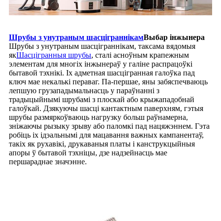
Шрубы з унутраным шасціграннікам
Выбар інжынера
Шрубы з унутраным шасціграннікам, таксама вядомыя
як
Шасцігранныя шрубы
, сталі асноўным крапежным
элементам для многіх інжынераў у галіне распрацоўкі
бытавой тэхнікі. Іх адметная шасцігранная галоўка пад
ключ мае некалькі пераваг. Па-першае, яны забяспечваюць
лепшую грузападымальнасць у параўнанні з
традыцыйнымі шрубамі з плоскай або крыжападобнай
галоўкай. Дзякуючы шасці кантактным паверхням, гэтыя
шрубы размяркоўваюць нагрузку больш раўнамерна,
зніжаючы рызыку зрыву або паломкі пад нацяжэннем. Гэта
робіць іх ідэальнымі для мацавання важных кампанентаў,
такіх як рухавікі, друкаваныя платы і канструкцыйныя
апоры ў бытавой тэхніцы, дзе надзейнасць мае
першараднае значэнне.