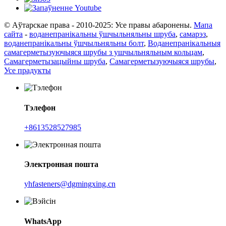
© Аўтарскае права - 2010-2025: Усе правы абаронены.
Мапа
сайта
-
воданепранікальны ўшчыльняльны шруба
,
самарэз
,
воданепранікальны ўшчыльняльны болт
,
Воданепранікальныя
самагерметызуючыяся шрубы з ушчыльняльным кольцам
,
Самагерметызацыйны шруба
,
Самагерметызуючыяся шрубы
,
Усе прадукты
Тэлефон
+8613528527985
Электронная пошта
yhfasteners@dgmingxing.cn
WhatsApp