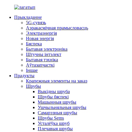
Прыкладанне
5G-сувязь
Аэракасмічная прамысловасць
Электраэнергія
Новая энергія
Бяспека
Бытавая электроніка
Штучны інтэлект
Бытавая тэхніка
Аўтазапчасткі
Іншае
Прадукты
Крапежныя элементы на заказ
Шрубы
Выкідны шруба
Шрубы бяспекі
Машынныя шрубы
Ушчыльняльныя шрубы
Самарэзныя шрубы
Шрубы Sems
Усталёўка шруб
Плечавыя шрубы