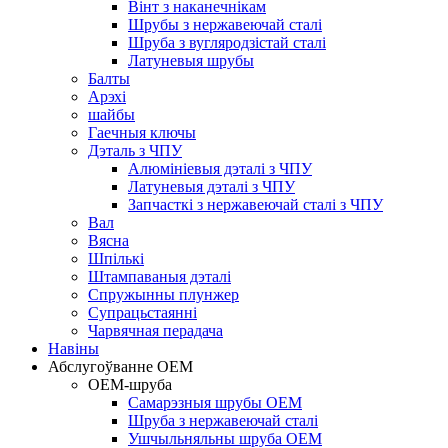
Вінт з наканечнікам
Шрубы з нержавеючай сталі
Шруба з вугляродзістай сталі
Латуневыя шрубы
Балты
Арэхі
шайбы
Гаечныя ключы
Дэталь з ЧПУ
Алюмініевыя дэталі з ЧПУ
Латуневыя дэталі з ЧПУ
Запчасткі з нержавеючай сталі з ЧПУ
Вал
Вясна
Шпількі
Штампаваныя дэталі
Спружынны плунжер
Супрацьстаянні
Чарвячная перадача
Навіны
Абслугоўванне OEM
OEM-шруба
Самарэзныя шрубы OEM
Шруба з нержавеючай сталі
Ушчыльняльны шруба OEM