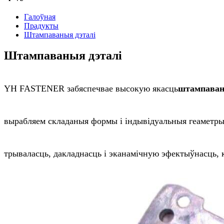
Галоўная
Прадукты
Штампаваныя дэталі
Штампаваныя дэталі
YH FASTENER забяспечвае высокую якасць
штампаван
вырабляем складаныя формы і індывідуальныя геаметр
трываласць, дакладнасць і эканамічную эфектыўнасць, к