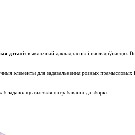
ыя дэталі
з выключнай дакладнасцю і паслядоўнасцю. В
ычныя элементы для задавальнення розных прамысловых 
аб задаволіць высокія патрабаванні да зборкі.