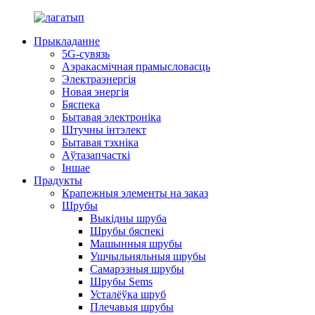
Прыкладанне
5G-сувязь
Аэракасмічная прамысловасць
Электраэнергія
Новая энергія
Бяспека
Бытавая электроніка
Штучны інтэлект
Бытавая тэхніка
Аўтазапчасткі
Іншае
Прадукты
Крапежныя элементы на заказ
Шрубы
Выкідны шруба
Шрубы бяспекі
Машынныя шрубы
Ушчыльняльныя шрубы
Самарэзныя шрубы
Шрубы Sems
Усталёўка шруб
Плечавыя шрубы