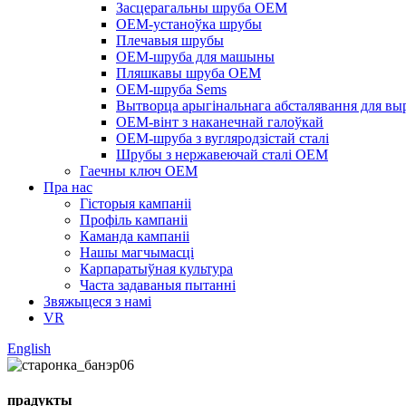
Засцерагальны шруба OEM
OEM-устаноўка шрубы
Плечавыя шрубы
OEM-шруба для машыны
Пляшкавы шруба OEM
OEM-шруба Sems
Вытворца арыгінальнага абсталявання для вы
OEM-вінт з наканечнай галоўкай
OEM-шруба з вугляродзістай сталі
Шрубы з нержавеючай сталі OEM
Гаечны ключ OEM
Пра нас
Гісторыя кампаніі
Профіль кампаніі
Каманда кампаніі
Нашы магчымасці
Карпаратыўная культура
Часта задаваныя пытанні
Звяжыцеся з намі
VR
English
прадукты