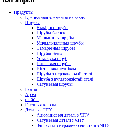
Катэгорыі
Прадукты
Крапежныя элементы на заказ
Шрубы
Выкідны шруба
Шрубы бяспекі
Машынныя шрубы
Ушчыльняльныя шрубы
Самарэзныя шрубы
Шрубы Sems
Усталёўка шруб
Плечавыя шрубы
Вінт з наканечнікам
Шрубы з нержавеючай сталі
Шруба з вугляродзістай сталі
Латуневыя шрубы
Балты
Арэхі
шайбы
Гаечныя ключы
Дэталь з ЧПУ
Алюмініевыя дэталі з ЧПУ
Латуневыя дэталі з ЧПУ
Запчасткі з нержавеючай сталі з ЧПУ