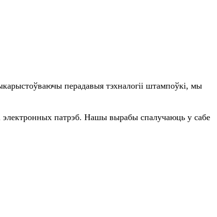
ыкарыстоўваючы перадавыя тэхналогіі штампоўкі, мы
і электронных патрэб. Нашы вырабы спалучаюць у сабе