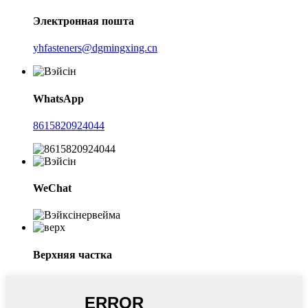
Электронная пошта
yhfasteners@dgmingxing.cn
WhatsApp
8615820924044
WeChat
Верхняя частка