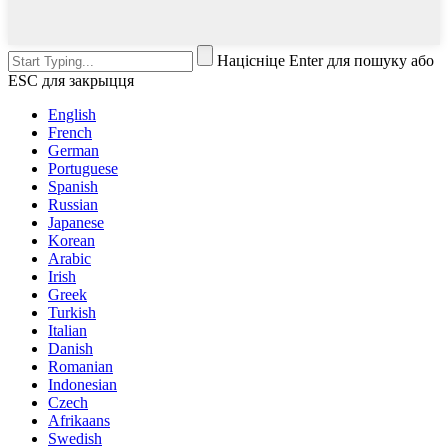
Націсніце Enter для пошуку або
ESC для закрыцця
English
French
German
Portuguese
Spanish
Russian
Japanese
Korean
Arabic
Irish
Greek
Turkish
Italian
Danish
Romanian
Indonesian
Czech
Afrikaans
Swedish