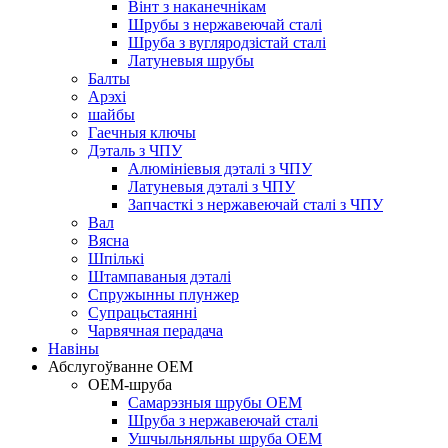
Вінт з наканечнікам
Шрубы з нержавеючай сталі
Шруба з вугляродзістай сталі
Латуневыя шрубы
Балты
Арэхі
шайбы
Гаечныя ключы
Дэталь з ЧПУ
Алюмініевыя дэталі з ЧПУ
Латуневыя дэталі з ЧПУ
Запчасткі з нержавеючай сталі з ЧПУ
Вал
Вясна
Шпількі
Штампаваныя дэталі
Спружынны плунжер
Супрацьстаянні
Чарвячная перадача
Навіны
Абслугоўванне OEM
OEM-шруба
Самарэзныя шрубы OEM
Шруба з нержавеючай сталі
Ушчыльняльны шруба OEM