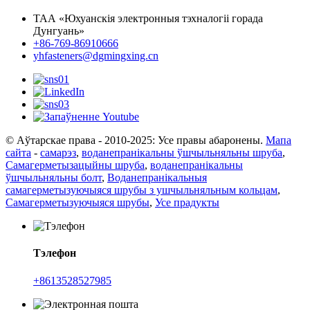
ТАА «Юхуанскія электронныя тэхналогіі горада
Дунгуань»
+86-769-86910666
yhfasteners@dgmingxing.cn
© Аўтарскае права - 2010-2025: Усе правы абаронены.
Мапа
сайта
-
самарэз
,
воданепранікальны ўшчыльняльны шруба
,
Самагерметызацыйны шруба
,
воданепранікальны
ўшчыльняльны болт
,
Воданепранікальныя
самагерметызуючыяся шрубы з ушчыльняльным кольцам
,
Самагерметызуючыяся шрубы
,
Усе прадукты
Тэлефон
+8613528527985