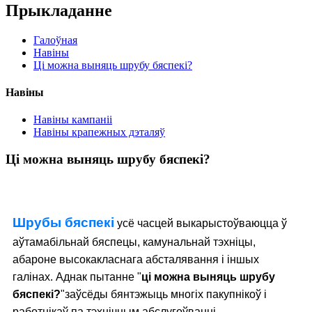
Прыкладанне
Галоўная
Навіны
Ці можна выняць шрубу бяспекі?
Навіны
Навіны кампаніі
Навіны крапежных дэталяў
Ці можна выняць шрубу бяспекі?
Шрубы бяспекі
усё часцей выкарыстоўваюцца ў
аўтамабільнай бяспецы, камунальнай тэхніцы,
абароне высокакласнага абсталявання і іншых
галінах. Аднак пытанне "
ці можна выняць шрубу
бяспекі?
"заўсёды бянтэжыць многіх пакупнікоў і
работнікаў па тэхнічным абслугоўванні.