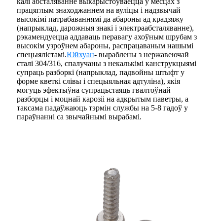
калі абсталяванне выкарыстоўваецца ў месцах з
працяглым знаходжаннем на вуліцы і надзвычай
высокімі патрабаваннямі да абароны ад крадзяжу
(напрыклад, дарожныя знакі і электраабсталяванне),
рэкамендуецца аддаваць перавагу ахоўным шрубам з
высокім узроўнем абароны, распрацаваным нашымі
спецыялістамі.
Юйхуан
- выраблены з нержавеючай
сталі 304/316, спалучаны з некалькімі канструкцыямі
супраць разборкі (напрыклад, падвойны штыфт у
форме кветкі слівы і спецыяльная адтуліна), якія
могуць эфектыўна супрацьстаяць гвалтоўнай
разборцы і моцнай карозіі на адкрытым паветры, а
таксама падаўжаюць тэрмін службы на 5-8 гадоў у
параўнанні са звычайнымі вырабамі.