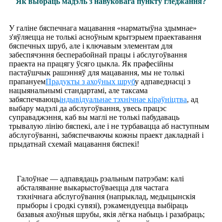
Як выбраць мадэль з навуковага пункту гледжання?
У галіне бяспечнага мацавання «нарматыўна здымнае»
з'яўляецца не толькі асноўным крытэрыем праектавання
бяспечных шруб, але і ключавым элементам для
забеспячэння бесперабойнай працы і абслугоўвання
праекта на працягу ўсяго цыкла. Як прафесійны
пастаўшчык рашэнняў для мацавання, мы не толькі
прапануем
Прадукты з ахоўных шруб
у адпаведнасці з
нацыянальнымі стандартамі, але таксама
забяспечваюць
індывідуальнае тэхнічнае кіраўніцтва
, ад
выбару мадэлі да абслугоўвання, увесь працэс
суправаджэння, каб вы маглі не толькі пабудаваць
трывалую лінію бяспекі, але і не турбавацца аб наступным
абслугоўванні, забяспечваючы кожны праект дакладнай і
прыдатнай схемай мацавання бяспекі!
Галоўнае — адпавядаць рэальным патрэбам: калі
абсталяванне выкарыстоўваецца для частага
тэхнічнага абслугоўвання (напрыклад, медыцынскія
прыборы і сродкі сувязі), рэкамендуецца выбіраць
базавыя ахоўныя шрубы, якія лёгка набыць і разабраць;