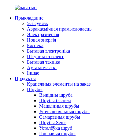
Прыкладанне
5G-сувязь
Аэракасмічная прамысловасць
Электраэнергія
Новая энергія
Бяспека
Бытавая электроніка
Штучны інтэлект
Бытавая тэхніка
Аўтазапчасткі
Іншае
Прадукты
Крапежныя элементы на заказ
Шрубы
Выкідны шруба
Шрубы бяспекі
Машынныя шрубы
Ушчыльняльныя шрубы
Самарэзныя шрубы
Шрубы Sems
Усталёўка шруб
Плечавыя шрубы