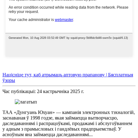
Націсніце тут, каб атрымаць аптовую прапанову | Бясплатныя
ўзоры
Час публікацыі: 24 кастрычніка 2025 г.
ТАА «Дунгуань Юхуан» — кампанія электронных тэхналогій,
заснаваная ў 1998 годзе, якая займаецца вытворчасцю,
даследаваннямі і распрацоўкамі, продажамі і абслугоўваннем
у адным з прамысловых і гандлёвых прадпрыемстваў. У
асноўным яна займаецца даследаваннямі...