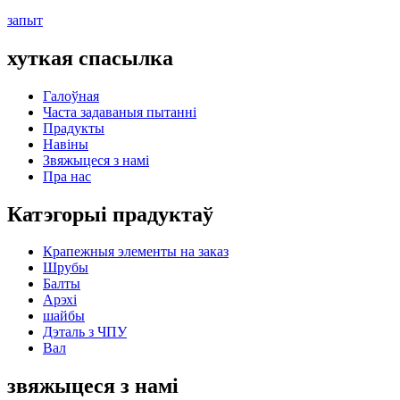
запыт
хуткая спасылка
Галоўная
Часта задаваныя пытанні
Прадукты
Навіны
Звяжыцеся з намі
Пра нас
Катэгорыі прадуктаў
Крапежныя элементы на заказ
Шрубы
Балты
Арэхі
шайбы
Дэталь з ЧПУ
Вал
звяжыцеся з намі