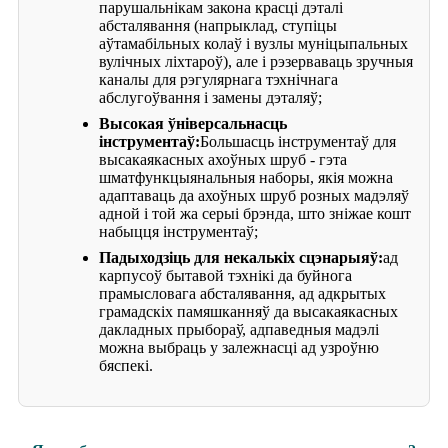
парушальнікам закона красці дэталі
абсталявання (напрыклад, ступіцы
аўтамабільных колаў і вузлы муніцыпальных
вулічных ліхтароў), але і рэзерваваць зручныя
каналы для рэгулярнага тэхнічнага
абслугоўвання і замены дэталяў;
Высокая ўніверсальнасць
інструментаў:
Большасць інструментаў для
высакаякасных ахоўных шруб - гэта
шматфункцыянальныя наборы, якія можна
адаптаваць да ахоўных шруб розных мадэляў
адной і той жа серыі брэнда, што зніжае кошт
набыцця інструментаў;
Падыходзіць для некалькіх сцэнарыяў:
ад
карпусоў бытавой тэхнікі да буйнога
прамысловага абсталявання, ад адкрытых
грамадскіх памяшканняў да высакаякасных
дакладных прыбораў, адпаведныя мадэлі
можна выбраць у залежнасці ад узроўню
бяспекі.