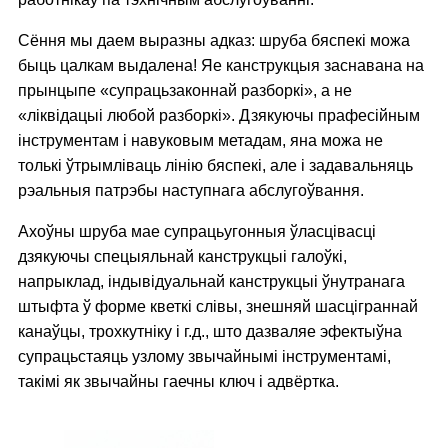
Сёння мы даем выразны адказ: шруба бяспекі можа
быць цалкам выдалена! Яе канструкцыя заснавана на
прынцыпе «супрацьзаконнай разборкі», а не
«ліквідацыі любой разборкі». Дзякуючы прафесійным
інструментам і навуковым метадам, яна можа не
толькі ўтрымліваць лінію бяспекі, але і задавальняць
рэальныя патрэбы наступнага абслугоўвання.
Ахоўны шруба мае супрацьугонныя ўласцівасці
дзякуючы спецыяльнай канструкцыі галоўкі,
напрыклад, індывідуальнай канструкцыі ўнутранага
штыфта ў форме кветкі слівы, знешняй шасціграннай
канаўцы, трохкутніку і г.д., што дазваляе эфектыўна
супрацьстаяць узлому звычайнымі інструментамі,
такімі як звычайны гаечны ключ і адвёртка.