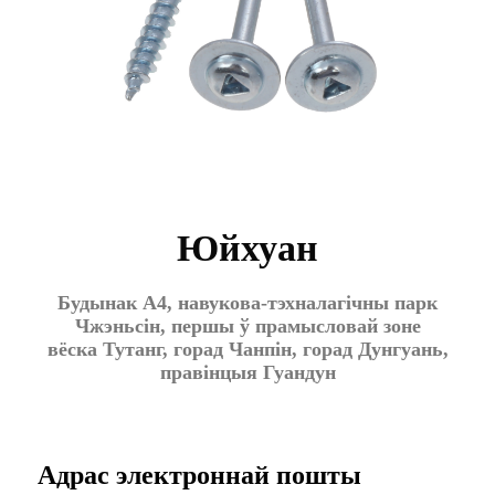
Юйхуан
Будынак А4, навукова-тэхналагічны парк
Чжэньсін, першы ў прамысловай зоне
вёска Тутанг, горад Чанпін, горад Дунгуань,
правінцыя Гуандун
Адрас электроннай пошты