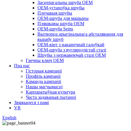
Засцерагальны шруба OEM
OEM-устаноўка шрубы
Плечавыя шрубы
OEM-шруба для машыны
Пляшкавы шруба OEM
OEM-шруба Sems
Вытворца арыгінальнага абсталявання для
вырабу шруб
OEM-вінт з наканечнай галоўкай
OEM-шруба з вугляродзістай сталі
Шрубы з нержавеючай сталі OEM
Гаечны ключ OEM
Пра нас
Гісторыя кампаніі
Профіль кампаніі
Каманда кампаніі
Нашы магчымасці
Карпаратыўная культура
Часта задаваныя пытанні
Звяжыцеся з намі
VR
English