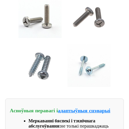
Асноўныя перавагі і
адаптыўныя сцэнарыі
Меркаванні бяспекі і тэхнічнага
абслугоўвання:
не толькі перашкаджаць